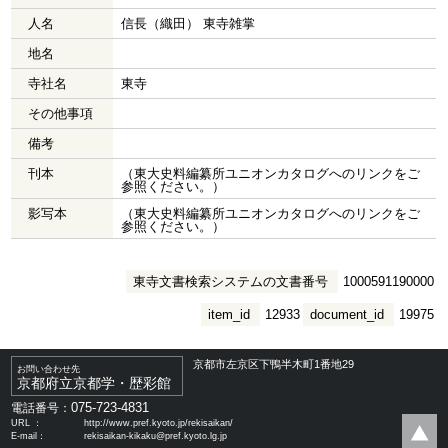
人名
信長（織田） 東寺雑掌
地名
寺社名
東寺
その他事項
備考
刊本
（東大史料編纂所ユニオンカタログへのリンクをご
参照ください。）
影写本
（東大史料編纂所ユニオンカタログへのリンクをご
参照ください。）
東寺文書検索システムの文書番号
1000591190000
item_id
12933
document_id
19975
京都市左京区下鴨半木町1番地29
お問い合わせ先
京都府立京都学・歴彩館
075-723-4831
電話番号：
URL ：
http://www.pref.kyoto.jp/rekisaikan/
E-mail：
rekisaikan-kikaku@pref.kyoto.lg.jp