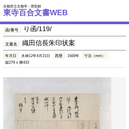
京都府立京都学・歴彩館
東寺百合文書WEB
り函/119/
函/番号
織田信長朱印状案
文書名
年月日
永禄12年4月21日
西暦
1569年
寸法（mm）
縦279 x 横433