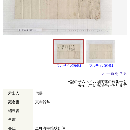
フルサイズ画像2
フルサイズ画像1
＞ 一覧を見る
上記のサムネイルは関連の枝番号を
表示している場合があります
差出人
信長
宛名書
東寺雑掌
端裏書
事書
書止
全可有寺務状如件、