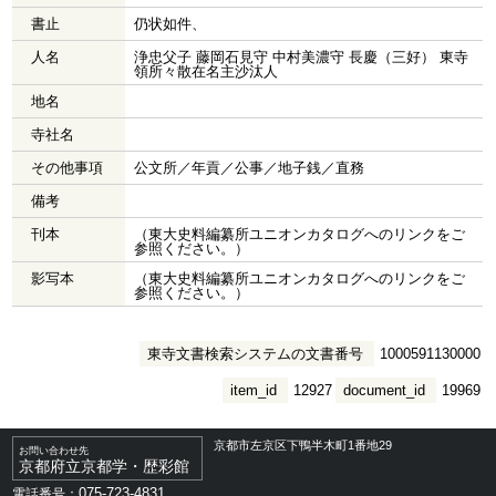
書止
仍状如件、
人名
浄忠父子 藤岡石見守 中村美濃守 長慶（三好） 東寺
領所々散在名主沙汰人
地名
寺社名
その他事項
公文所／年貢／公事／地子銭／直務
備考
刊本
（東大史料編纂所ユニオンカタログへのリンクをご
参照ください。）
影写本
（東大史料編纂所ユニオンカタログへのリンクをご
参照ください。）
東寺文書検索システムの文書番号
1000591130000
item_id
12927
document_id
19969
京都市左京区下鴨半木町1番地29
お問い合わせ先
京都府立京都学・歴彩館
075-723-4831
電話番号：