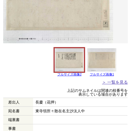
フルサイズ画像2
フルサイズ画像1
＞ 一覧を見る
上記のサムネイルは関連の枝番号を
表示している場合があります
差出人
長慶（花押）
宛名書
東寺領所々散在名主沙汰人中
端裏書
事書