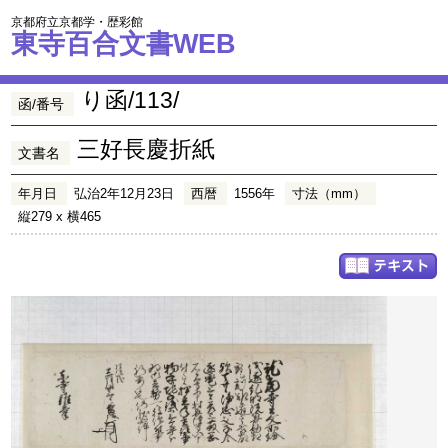
京都府立京都学・歴彩館
東寺百合文書WEB
り函/113/
函/番号
三好長慶折紙
文書名
年月日
弘治2年12月23日
西暦
1556年
寸法（mm）
縦279 x 横465