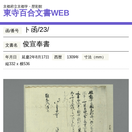
京都府立京都学・歴彩館
東寺百合文書WEB
ト函/23/
函/番号
俊宣奉書
文書名
年月日
延慶2年8月17日
西暦
1309年
寸法（mm）
縦332 x 横536