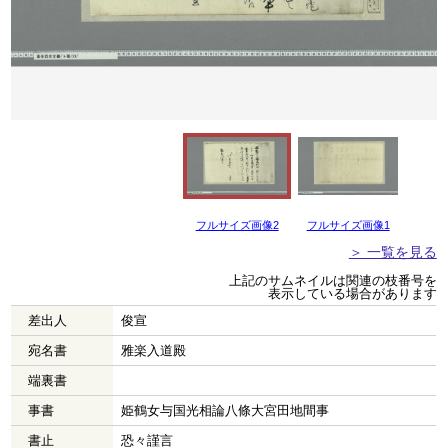
フルサイズ画像2
フルサイズ画像1
＞ 一覧を見る
上記のサムネイルは関連の枝番号を
表示している場合があります
差出人
俊宣
宛名書
雅楽入道殿
端裏書
事書
姫鶴女与国光相論八條大宮田地間事
書止
恐々謹言