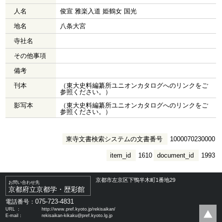
人名
俊宣 雅楽入道 姫鶴女 国光
地名
八条大宮
寺社名
その他事項
備考
刊本
（東大史料編纂所ユニオンカタログへのリンクをご
参照ください。）
影写本
（東大史料編纂所ユニオンカタログへのリンクをご
参照ください。）
東寺文書検索システムの文書番号
1000070230000
item_id
1610
document_id
1993
京都市左京区下鴨半木町1番地29
お問い合わせ先
京都府立京都学・歴彩館
075-723-4831
電話番号：
URL ：
http://www.pref.kyoto.jp/rekisaikan/
E-mail：
rekisaikan-kikaku@pref.kyoto.lg.jp