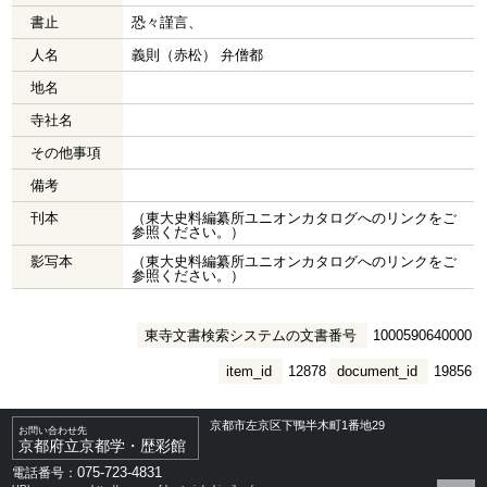
書止
恐々謹言、
人名
義則（赤松） 弁僧都
地名
寺社名
その他事項
備考
刊本
（東大史料編纂所ユニオンカタログへのリンクをご
参照ください。）
影写本
（東大史料編纂所ユニオンカタログへのリンクをご
参照ください。）
東寺文書検索システムの文書番号
1000590640000
item_id
12878
document_id
19856
京都市左京区下鴨半木町1番地29
お問い合わせ先
京都府立京都学・歴彩館
075-723-4831
電話番号：