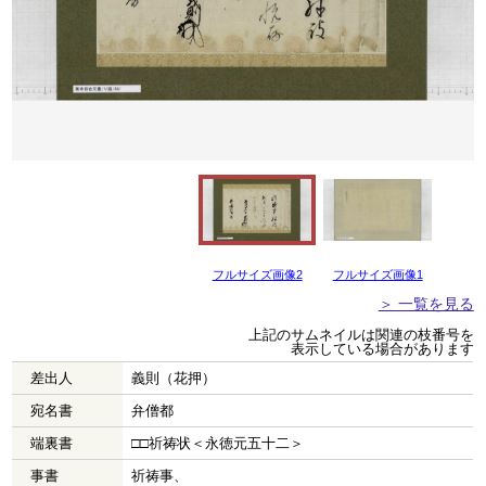
フルサイズ画像2
フルサイズ画像1
＞ 一覧を見る
上記のサムネイルは関連の枝番号を
表示している場合があります
差出人
義則（花押）
宛名書
弁僧都
端裏書
□□祈祷状＜永徳元五十二＞
事書
祈祷事、