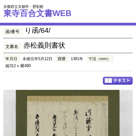
京都府立京都学・歴彩館
東寺百合文書WEB
り函/64/
函/番号
赤松義則書状
文書名
年月日
永徳元年5月12日
西暦
1381年
寸法（mm）
縦312 x 横490