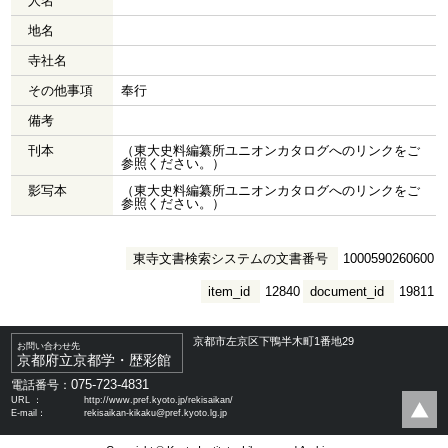
人名
地名
寺社名
その他事項
奉行
備考
刊本
（東大史料編纂所ユニオンカタログへのリンクをご
参照ください。）
影写本
（東大史料編纂所ユニオンカタログへのリンクをご
参照ください。）
東寺文書検索システムの文書番号
1000590260600
item_id
12840
document_id
19811
京都市左京区下鴨半木町1番地29
お問い合わせ先
京都府立京都学・歴彩館
075-723-4831
電話番号：
URL ：
http://www.pref.kyoto.jp/rekisaikan/
E-mail：
rekisaikan-kikaku@pref.kyoto.lg.jp