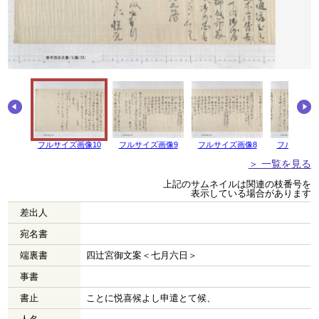
フルサイズ画像10
フルサイズ画像9
フルサイズ画像8
フルサイズ
＞ 一覧を見る
上記のサムネイルは関連の枝番号を
表示している場合があります
差出人
宛名書
端裏書
四辻宮御文案＜七月六日＞
事書
書止
ことに悦喜候よし申遣とて候、