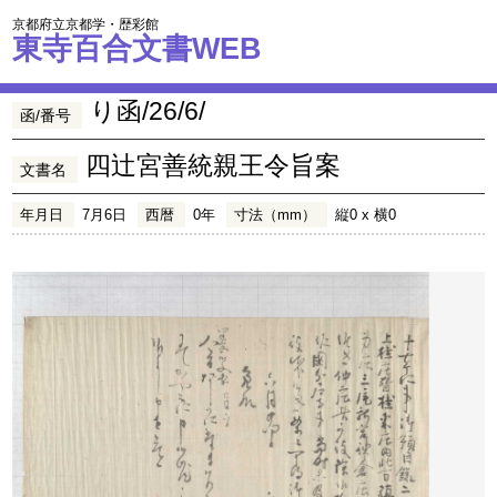
京都府立京都学・歴彩館
東寺百合文書WEB
り函/26/6/
函/番号
四辻宮善統親王令旨案
文書名
年月日
7月6日
西暦
0年
寸法（mm）
縦0 x 横0