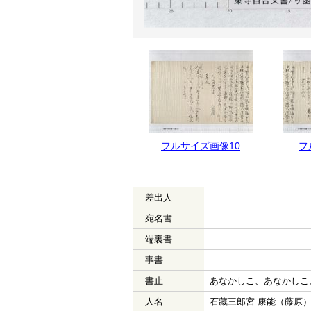
フルサイズ画像10
フ
差出人
宛名書
端裏書
事書
書止
あなかしこ、あなかしこ
人名
石藏三郎宮 康能（藤原）