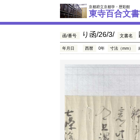
京都府立京都学・歴彩館
東寺百合文書
り函/26/3/
函/番号
文書名
年月日
西暦
0年
寸法（mm）