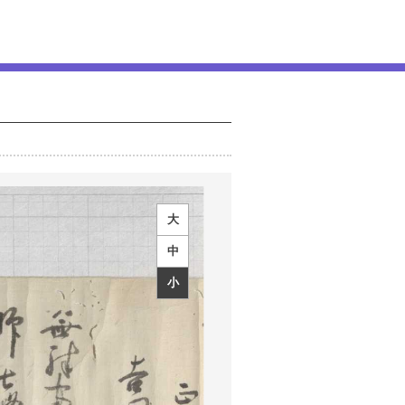
大
中
小