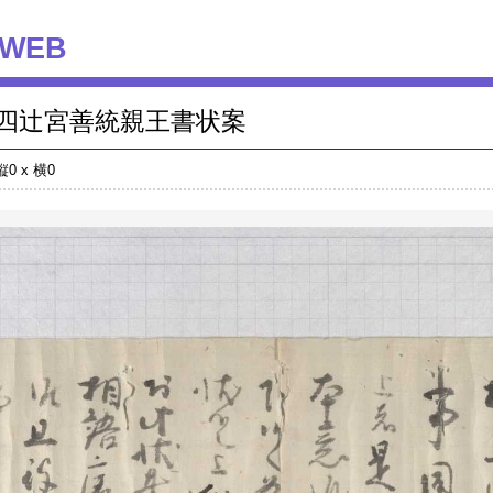
WEB
四辻宮善統親王書状案
縦0 x 横0