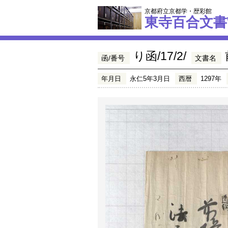
京都府立京都学・歴彩館
東寺百合文書
り函/17/2/
函/番号
文書名
年月日
永仁5年3月日
西暦
1297年