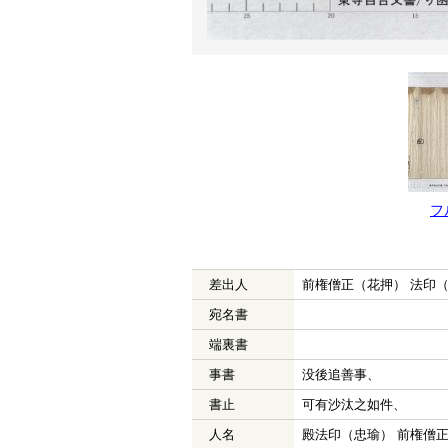
フ
差出人
前権僧正（花押） 法印
宛名書
端裏書
事書
没後追善事、
書止
可有沙汰之如件、
人名
殿法印（忠瑜） 前権僧正