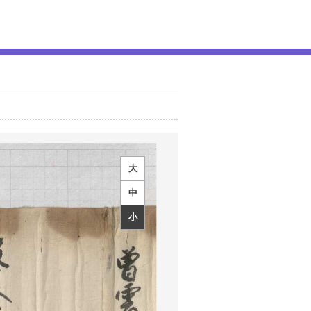
大
中
小