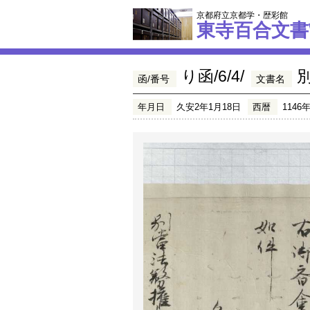
京都府立京都学・歴彩館
東寺百合文書
り函/6/4/
函/番号
文書名
年月日
久安2年1月18日
西暦
1146