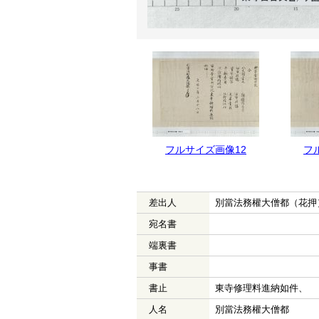
フルサイズ画像12
フ
差出人
別當法務權大僧都（花押
宛名書
端裏書
事書
書止
東寺修理料進納如件、
人名
別當法務權大僧都