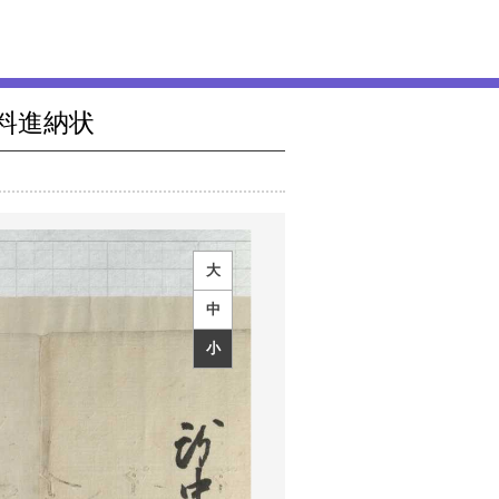
料進納状
大
中
小