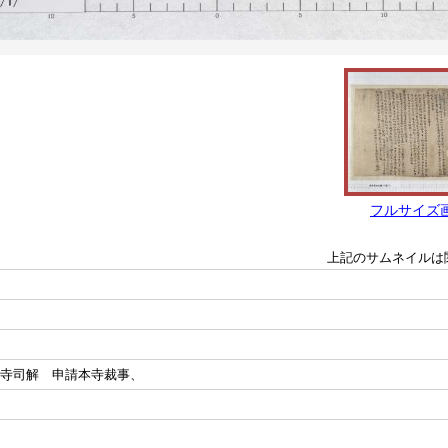
フルサイズ
上記のサムネイルは
通寺司解 申請本寺裁事、