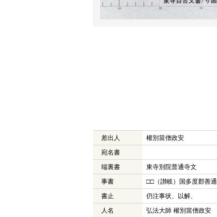
差出人
權別當僧政安
宛名書
端裏書
東寺別院普通寺文
事書
□□（讃岐）国多度郡善
書止
仍注事状、以解、
人名
弘法大師 權別當僧政安