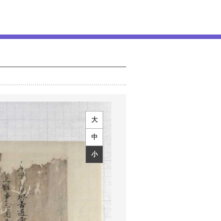
大
中
小