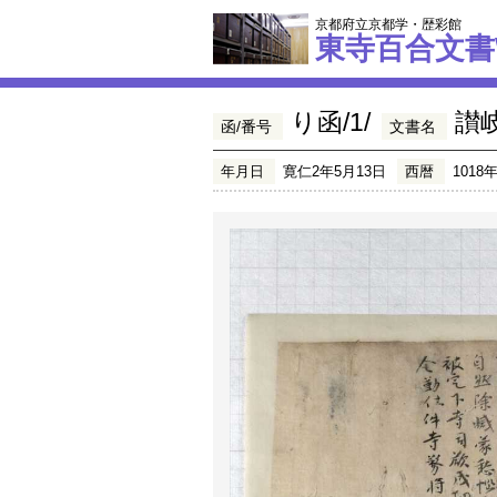
京都府立京都学・歴彩館
東寺百合文書
り函/1/
讃
函/番号
文書名
年月日
寛仁2年5月13日
西暦
1018