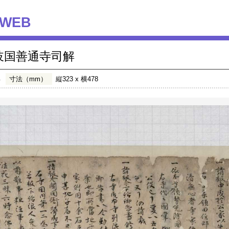
WEB
岐国善通寺司解
年
寸法（mm）
縦323 x 横478