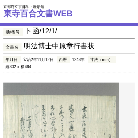
京都府立京都学・歴彩館
東寺百合文書WEB
ト函/12/1/
函/番号
明法博士中原章行書状
文書名
年月日
宝治2年11月12日
西暦
1248年
寸法（mm）
縦302 x 横464