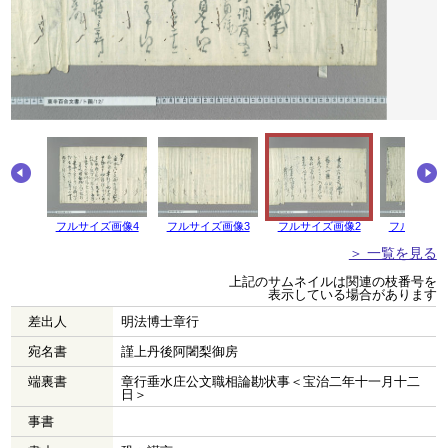
フルサイズ画像4
フルサイズ画像3
フルサイズ画像2
フルサイズ
＞ 一覧を見る
上記のサムネイルは関連の枝番号を
表示している場合があります
差出人
明法博士章行
宛名書
謹上丹後阿闍梨御房
端裏書
章行垂水庄公文職相論勘状事＜宝治二年十一月十二
日＞
事書