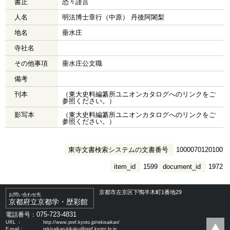
書止
恐々謹言
人名
明法博士章行（中原） 丹後阿闍梨
地名
垂水庄
寺社名
その他事項
垂水庄公文職
備考
刊本
（東大史料編纂所ユニオンカタログへのリンクをご
参照ください。）
影写本
（東大史料編纂所ユニオンカタログへのリンクをご
参照ください。）
東寺文書検索システムの文書番号
1000070120100
item_id
1599
document_id
1972
京都市左京区下鴨半木町1番地29
お問い合わせ先
京都府立京都学・歴彩館
075-723-4831
電話番号：
URL ：
http://www.pref.kyoto.jp/rekisaikan/
E-mail：
rekisaikan-kikaku@pref.kyoto.lg.jp