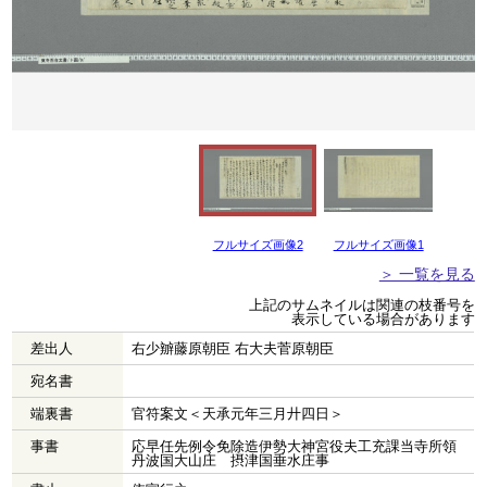
フルサイズ画像2
フルサイズ画像1
＞ 一覧を見る
上記のサムネイルは関連の枝番号を
表示している場合があります
差出人
右少辧藤原朝臣 右大夫菅原朝臣
宛名書
端裏書
官符案文＜天承元年三月廾四日＞
事書
応早任先例令免除造伊勢大神宮役夫工充課当寺所領
丹波国大山庄 摂津国垂水庄事