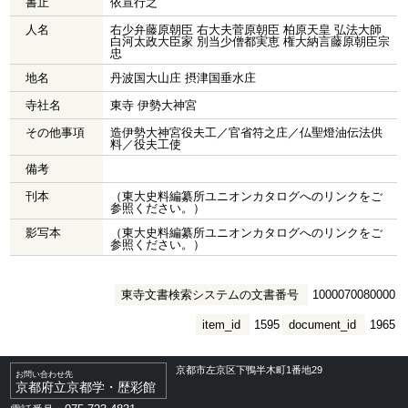
書止
依宣行之
人名
右少弁藤原朝臣 右大夫菅原朝臣 柏原天皇 弘法大師
白河太政大臣家 別当少僧都実恵 権大納言藤原朝臣宗
忠
地名
丹波国大山庄 摂津国垂水庄
寺社名
東寺 伊勢大神宮
その他事項
造伊勢大神宮役夫工／官省符之庄／仏聖燈油伝法供
料／役夫工使
備考
刊本
（東大史料編纂所ユニオンカタログへのリンクをご
参照ください。）
影写本
（東大史料編纂所ユニオンカタログへのリンクをご
参照ください。）
東寺文書検索システムの文書番号
1000070080000
item_id
1595
document_id
1965
京都市左京区下鴨半木町1番地29
お問い合わせ先
京都府立京都学・歴彩館