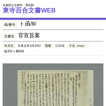
京都府立京都学・歴彩館
東寺百合文書WEB
ト函/8/
函/番号
官宣旨案
文書名
年月日
天承元年3月24日
西暦
1131年
寸法（mm）
縦303 x 横569