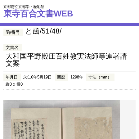
京都府立京都学・歴彩館
東寺百合文書WEB
と函/51/48/
函/番号
文書名
大和国平野殿庄百姓教実法師等連署請
文案
年月日
永仁6年5月19日
西暦
1298年
寸法（mm）
縦0 x 横0