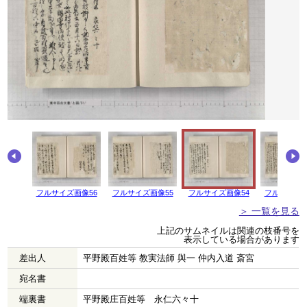
画像57
フルサイズ画像56
フルサイズ画像55
フルサイズ画像54
フルサイズ画
＞ 一覧を見る
上記のサムネイルは関連の枝番号を
表示している場合があります
差出人
平野殿百姓等 教実法師 與一 仲内入道 斎宮
宛名書
端裏書
平野殿庄百姓等 永仁六々十