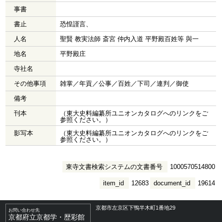
事書
書止
恐惶謹言、
人名
聖賢 教実法師 斎宮 仲内入道 平野殿百姓等 與一
地名
平野殿庄
寺社名
その他事項
雑掌／年貢／公事／百姓／下司／連判／御使
備考
刊本
（東大史料編纂所ユニオンカタログへのリンクをご
参照ください。）
影写本
（東大史料編纂所ユニオンカタログへのリンクをご
参照ください。）
東寺文書検索システムの文書番号
1000570514800
item_id
12683
document_id
19614
京都市左京区下鴨半木町1番地29
お問い合わせ先
京都府立京都学・歴彩館