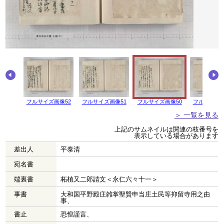
画像53
フルサイズ画像52
フルサイズ画像51
フルサイズ画像50
フルサイズ画
＞ 一覧を見る
上記のサムネイルは関連の枝番号を
表示している場合があります
差出人
平泰清
宛名書
端裏書
柘植又二郎請文＜永仁六々十一＞
事書
大和国平野殿庄雑掌聖賢申当庄土民等抑留寺用之由
事、
書止
恐惶謹言、