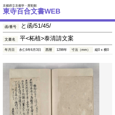
京都府立京都学・歴彩館
東寺百合文書WEB
と函/51/45/
函/番号
平<柘植>泰清請文案
文書名
年月日
永仁6年6月3日
西暦
1298年
寸法（mm）
縦0 x 横0