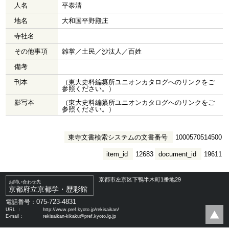
人名
平泰清
地名
大和国平野殿庄
寺社名
その他事項
雑掌／土民／沙汰人／百姓
備考
刊本
（東大史料編纂所ユニオンカタログへのリンクをご
参照ください。）
影写本
（東大史料編纂所ユニオンカタログへのリンクをご
参照ください。）
東寺文書検索システムの文書番号
1000570514500
item_id
12683
document_id
19611
京都市左京区下鴨半木町1番地29
お問い合わせ先
京都府立京都学・歴彩館
075-723-4831
電話番号：
URL ：
http://www.pref.kyoto.jp/rekisaikan/
E-mail：
rekisaikan-kikaku@pref.kyoto.lg.jp