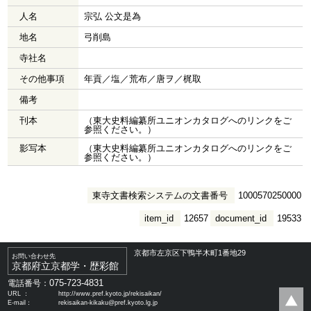
人名
宗弘 公文是為
地名
弓削島
寺社名
その他事項
年貢／塩／荒布／唐ヲ／梶取
備考
刊本
（東大史料編纂所ユニオンカタログへのリンクをご
参照ください。）
影写本
（東大史料編纂所ユニオンカタログへのリンクをご
参照ください。）
東寺文書検索システムの文書番号
1000570250000
item_id
12657
document_id
19533
京都市左京区下鴨半木町1番地29
お問い合わせ先
京都府立京都学・歴彩館
075-723-4831
電話番号：
URL ：
http://www.pref.kyoto.jp/rekisaikan/
E-mail：
rekisaikan-kikaku@pref.kyoto.lg.jp