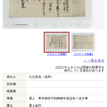
フルサイズ画像2
フルサイズ画像1
＞ 一覧を見る
上記のサムネイルは関連の枝番号を
表示している場合があります
差出人
公文是為（花押）
宛名書
端裏書
事書
運上 東寺御領弓削嶋御年貢塩色々送文事、
書止
運上如件、