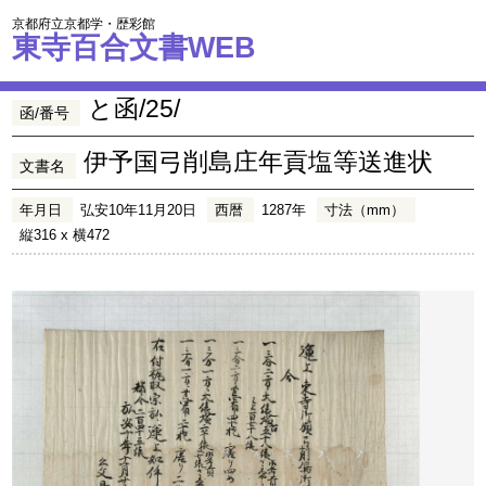
京都府立京都学・歴彩館
東寺百合文書WEB
と函/25/
函/番号
伊予国弓削島庄年貢塩等送進状
文書名
年月日
弘安10年11月20日
西暦
1287年
寸法（mm）
縦316 x 横472