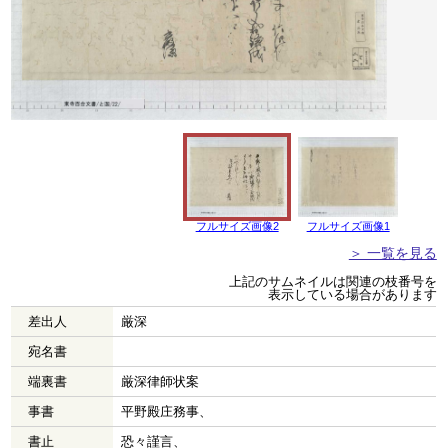
フルサイズ画像2
フルサイズ画像1
＞ 一覧を見る
上記のサムネイルは関連の枝番号を
表示している場合があります
差出人
厳深
宛名書
端裏書
厳深律師状案
事書
平野殿庄務事、
書止
恐々謹言、