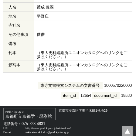
人名
鑁成 厳深
地名
平野庄
寺社名
その他事項
供僧
備考
刊本
（東大史料編纂所ユニオンカタログへのリンクをご
参照ください。）
影写本
（東大史料編纂所ユニオンカタログへのリンクをご
参照ください。）
東寺文書検索システムの文書番号
1000570220000
item_id
12654
document_id
19530
京都市左京区下鴨半木町1番地29
お問い合わせ先
京都府立京都学・歴彩館
075-723-4831
電話番号：
URL ：
http://www.pref.kyoto.jp/rekisaikan/
E-mail：
rekisaikan-kikaku@pref.kyoto.lg.jp