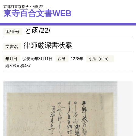
京都府立京都学・歴彩館
東寺百合文書WEB
と函/22/
函/番号
律師厳深書状案
文書名
年月日
弘安元年3月11日
西暦
1278年
寸法（mm）
縦303 x 横457