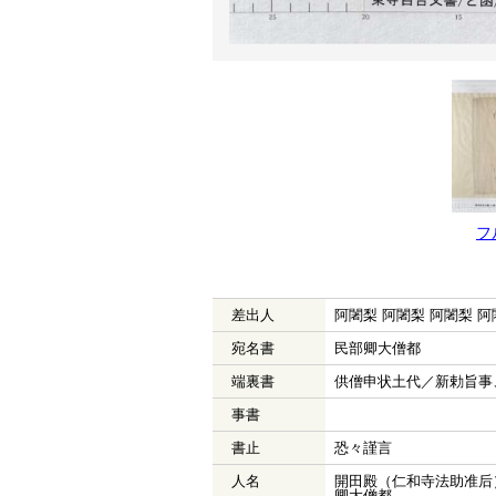
フ
差出人
阿闍梨 阿闍梨 阿闍梨 阿
宛名書
民部卿大僧都
端裏書
供僧申状土代／新勅旨事
事書
書止
恐々謹言
人名
開田殿（仁和寺法助准后）
卿大僧都