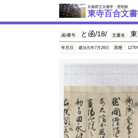
京都府立京都学・歴彩館
東寺百合文書
と函/18/
東
函/番号
文書名
年月日
建治元年7月28日
西暦
1275