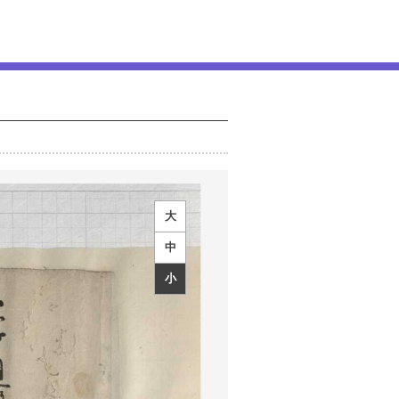
大
中
小