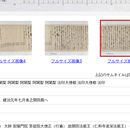
ルサイズ画像4
フルサイズ画像3
フルサイズ
上記のサムネイルは
闍梨 阿闍梨 阿闍梨 阿闍梨 阿闍梨 法印大僧都 法印大僧都 法印
、建治元年七月進之開田殿へ
 大師 宣陽門院 菩提院大僧正（行遍） 故開田法親王（仁和寺道深法親王） 長