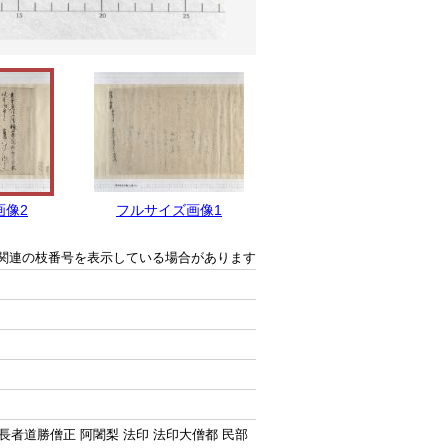
画像2
フルサイズ画像1
関連の枝番号を表示している場合があります
者道勝僧正 阿闍梨 法印 法印大僧都 民部