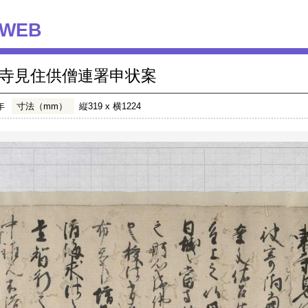
WEB
寺見住供僧連署申状案
年
寸法（mm）
縦319 x 横1224