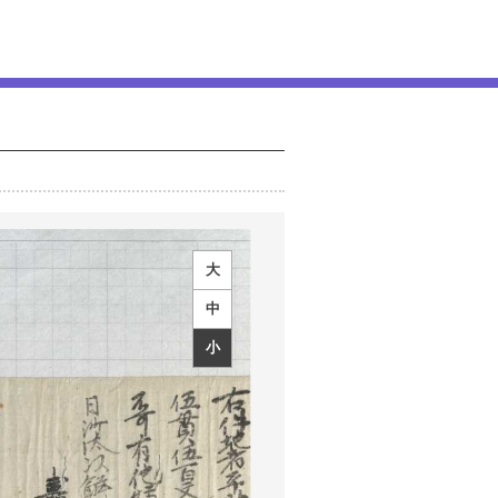
大
中
小