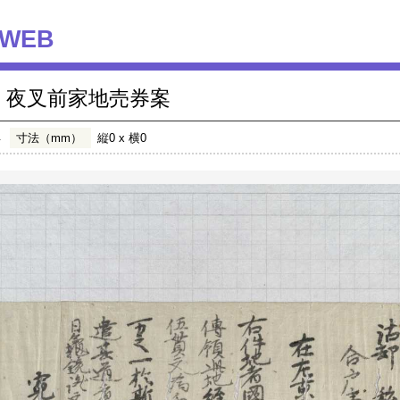
WEB
夜叉前家地売券案
年
寸法（mm）
縦0 x 横0