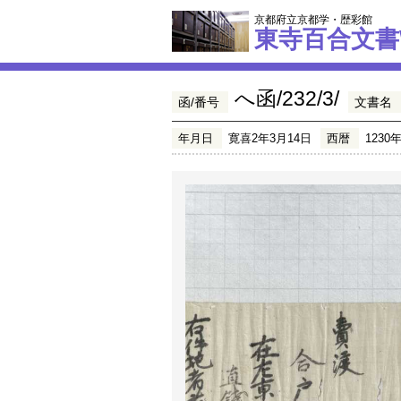
京都府立京都学・歴彩館
東寺百合文書
へ函/232/3/
函/番号
文書名
年月日
寛喜2年3月14日
西暦
1230