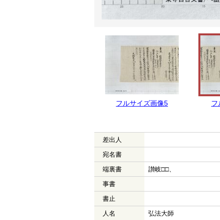
フルサイズ画像5
フ
差出人
宛名書
端裏書
讃岐□□、
事書
書止
人名
弘法大師