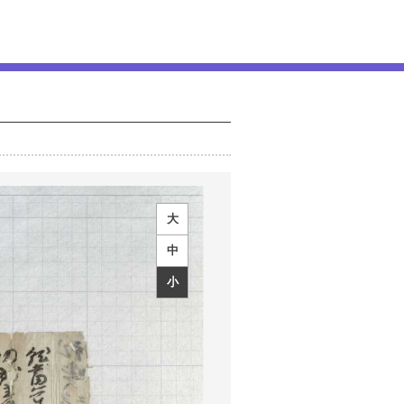
大
中
小