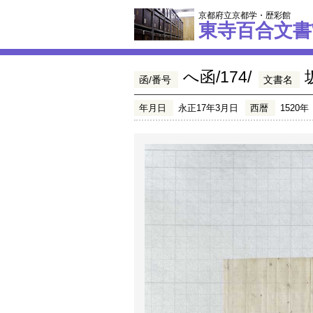
京都府立京都学・歴彩館
東寺百合文書
へ函/174/
函/番号
文書名
年月日
永正17年3月日
西暦
1520年