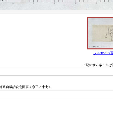
フルサイズ
上記のサムネイルは
徳政自坂訴訟之間事＜永正／十七＞