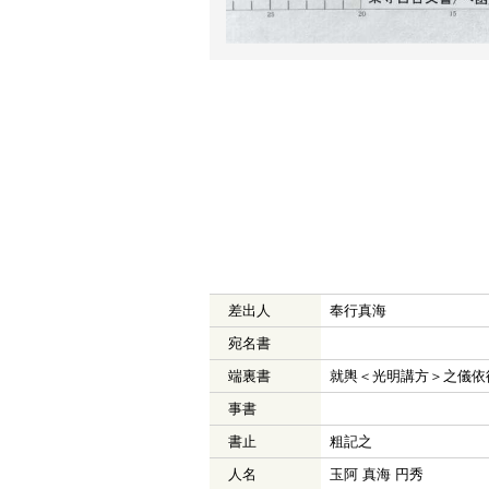
差出人
奉行真海
宛名書
端裏書
就輿＜光明講方＞之儀依
事書
書止
粗記之
人名
玉阿 真海 円秀