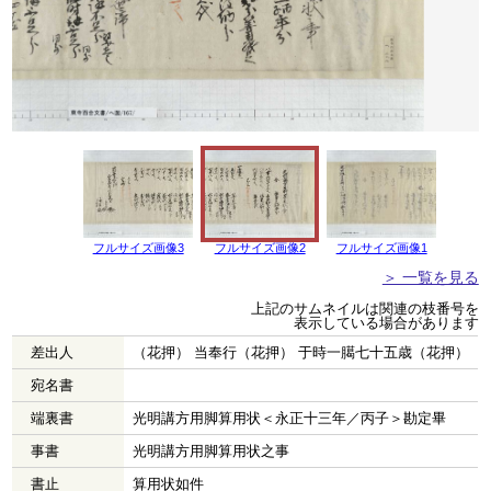
フルサイズ画像3
フルサイズ画像2
フルサイズ画像1
＞ 一覧を見る
上記のサムネイルは関連の枝番号を
表示している場合があります
差出人
（花押） 当奉行（花押） 于時一臈七十五歳（花押）
宛名書
端裏書
光明講方用脚算用状＜永正十三年／丙子＞勘定畢
事書
光明講方用脚算用状之事
書止
算用状如件