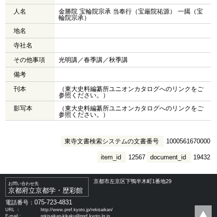
人名
金勝院 宝輪院宗承 当奉行（宝厳院祐源） 一臈（宝
輪院宗承）
地名
寺社名
その他事項
光明講／春季講／秋季講
備考
刊本
（東大史料編纂所ユニオンカタログへのリンクをご
参照ください。）
影写本
（東大史料編纂所ユニオンカタログへのリンクをご
参照ください。）
東寺文書検索システムの文書番号
1000561670000
item_id
12567
document_id
19432
京都市左京区下鴨半木町1番地29
お問い合わせ先
京都府立京都学・歴彩館
075-723-4831
電話番号：
URL ：
http://www.pref.kyoto.jp/rekisaikan/
E-mail：
rekisaikan-kikaku@pref.kyoto.lg.jp