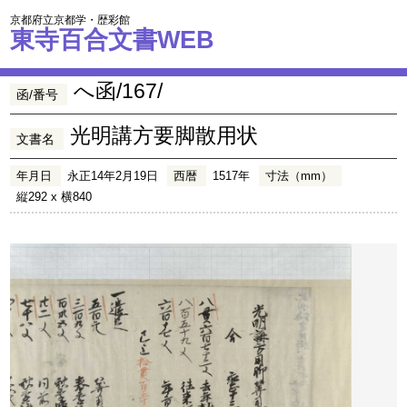
京都府立京都学・歴彩館
東寺百合文書WEB
へ函/167/
函/番号
光明講方要脚散用状
文書名
年月日
永正14年2月19日
西暦
1517年
寸法（mm）
縦292 x 横840