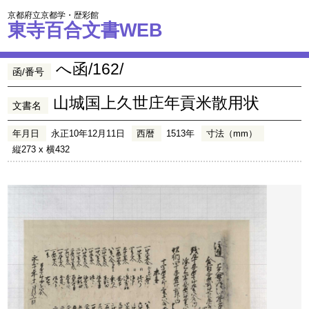
京都府立京都学・歴彩館
東寺百合文書WEB
へ函/162/
函/番号
山城国上久世庄年貢米散用状
文書名
年月日
永正10年12月11日
西暦
1513年
寸法（mm）
縦273 x 横432