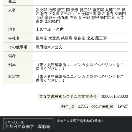
書止
人名
弥次郎 治部 源三 岡 乗泉 孫三郎 藤五郎 九郎二郎 孫
左衛門 下久世又三郎 井上 次郎三郎 新左衛門 左衛門
五郎 慶蔵王 孫九郎 右近 新三郎 慈宗 衛門二郎 公文
家光 太郎衛門
地名
上久世庄 下久世
寺社名
福寿庵 大宝庵 慈眼庵 蔵春庵 比庵 蔵王堂
その他事項
流田拾米／公文
備考
刊本
（東大史料編纂所ユニオンカタログへのリンクをご
参照ください。）
影写本
（東大史料編纂所ユニオンカタログへのリンクをご
参照ください。）
東寺文書検索システムの文書番号
1000561620000
item_id
12562
document_id
19427
京都市左京区下鴨半木町1番地29
お問い合わせ先
京都府立京都学・歴彩館