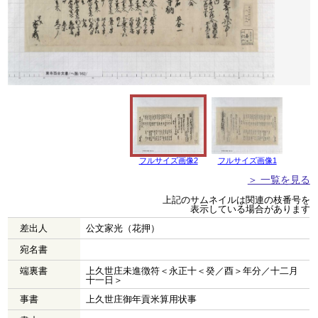
フルサイズ画像2
フルサイズ画像1
＞ 一覧を見る
上記のサムネイルは関連の枝番号を
表示している場合があります
差出人
公文家光（花押）
宛名書
端裏書
上久世庄未進徴符＜永正十＜癸／酉＞年分／十二月
十一日＞
事書
上久世庄御年貢米算用状事