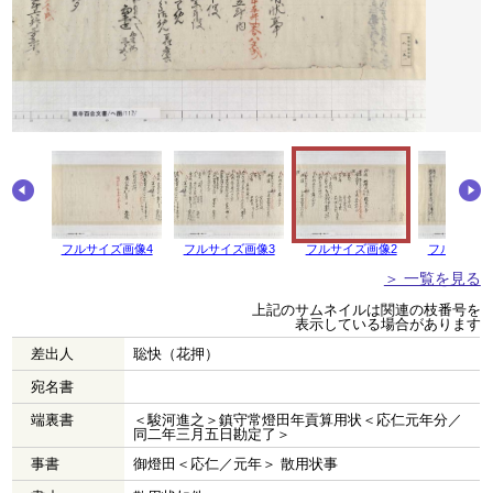
フルサイズ画像4
フルサイズ画像3
フルサイズ画像2
フルサイズ
＞ 一覧を見る
上記のサムネイルは関連の枝番号を
表示している場合があります
差出人
聡快（花押）
宛名書
端裏書
＜駿河進之＞鎮守常燈田年貢算用状＜応仁元年分／
同二年三月五日勘定了＞
事書
御燈田＜応仁／元年＞ 散用状事