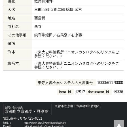
書止
散用状如件
人名
三郎五郎 兵衛二郎 聡快 彦六
地名
西唐橋
寺社名
西寺
その他事項
鎮守常燈田／右馬寮／右京職
備考
刊本
（東大史料編纂所ユニオンカタログへのリンクをご
参照ください。）
影写本
（東大史料編纂所ユニオンカタログへのリンクをご
参照ください。）
東寺文書検索システムの文書番号
1000561170000
item_id
12517
document_id
19338
京都市左京区下鴨半木町1番地29
お問い合わせ先
京都府立京都学・歴彩館
075-723-4831
電話番号：
URL ：
http://www.pref.kyoto.jp/rekisaikan/
E-mail：
rekisaikan-kikaku@pref.kyoto.lg.jp