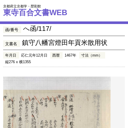
京都府立京都学・歴彩館
東寺百合文書WEB
へ函/117/
函/番号
鎮守八幡宮燈田年貢米散用状
文書名
年月日
応仁元年12月日
西暦
1467年
寸法（mm）
縦276 x 横1355