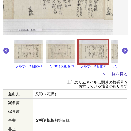
画像41
フルサイズ画像40
フルサイズ画像39
フルサイズ画像38
フルサイズ画
＞ 一覧を見る
上記のサムネイルは関連の枝番号を
表示している場合があります
差出人
乗珎（花押）
宛名書
端裏書
事書
光明講椀折敷等目録
書止