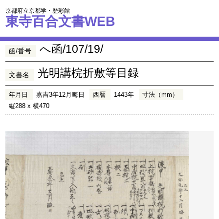
京都府立京都学・歴彩館
東寺百合文書WEB
へ函/107/19/
函/番号
光明講梡折敷等目録
文書名
年月日
嘉吉3年12月晦日
西暦
1443年
寸法（mm）
縦288 x 横470