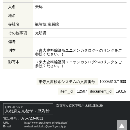
人名
乗珎
地名
寺社名
観智院 宝厳院
その他事項
光明講
備考
刊本
（東大史料編纂所ユニオンカタログへのリンクをご
参照ください。）
影写本
（東大史料編纂所ユニオンカタログへのリンクをご
参照ください。）
東寺文書検索システムの文書番号
1000561071900
item_id
12507
document_id
19316
京都市左京区下鴨半木町1番地29
お問い合わせ先
京都府立京都学・歴彩館
075-723-4831
電話番号：
URL ：
http://www.pref.kyoto.jp/rekisaikan/
E-mail：
rekisaikan-kikaku@pref.kyoto.lg.jp