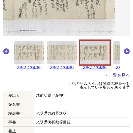
画像9
フルサイズ画像8
フルサイズ画像7
フルサイズ画像6
フルサイズ
＞ 一覧を見る
上記のサムネイルは関連の枝番号を
表示している場合があります
差出人
越前弘慶（花押）
宛名書
端裏書
光明講方雑具送状
事書
光明講椀折敷等目録
書止