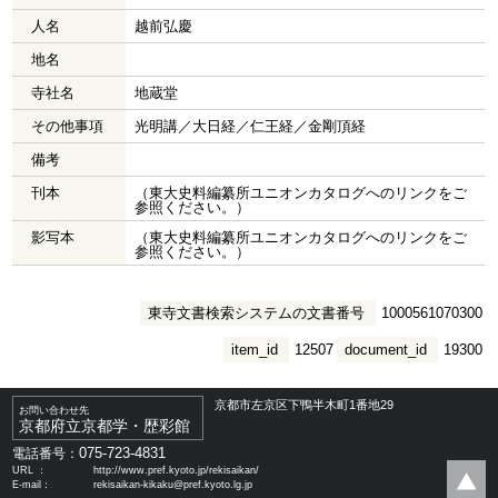
人名
越前弘慶
地名
寺社名
地蔵堂
その他事項
光明講／大日経／仁王経／金剛頂経
備考
刊本
（東大史料編纂所ユニオンカタログへのリンクをご
参照ください。）
影写本
（東大史料編纂所ユニオンカタログへのリンクをご
参照ください。）
東寺文書検索システムの文書番号
1000561070300
item_id
12507
document_id
19300
京都市左京区下鴨半木町1番地29
お問い合わせ先
京都府立京都学・歴彩館
075-723-4831
電話番号：
URL ：
http://www.pref.kyoto.jp/rekisaikan/
E-mail：
rekisaikan-kikaku@pref.kyoto.lg.jp