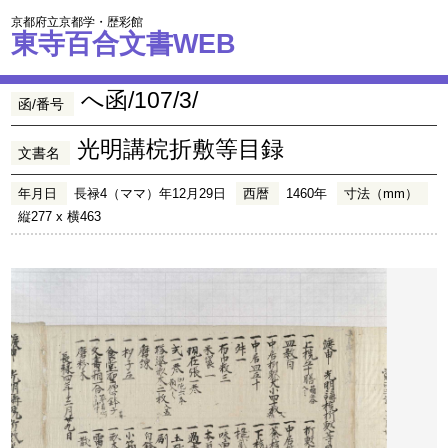
京都府立京都学・歴彩館
東寺百合文書WEB
へ函/107/3/
函/番号
光明講梡折敷等目録
文書名
年月日
長禄4（ママ）年12月29日
西暦
1460年
寸法（mm）
縦277 x 横463