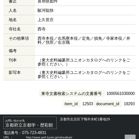
書止
算用状如件
人名
駿河聡快
地名
上久世庄
寺社名
西寺
その他事項
西寺本役／右馬寮本役／定免／損免／寺家本役／井
料／預所／右京職
備考
刊本
（東大史料編纂所ユニオンカタログへのリンクをご
参照ください。）
影写本
（東大史料編纂所ユニオンカタログへのリンクをご
参照ください。）
東寺文書検索システムの文書番号
1000561030000
item_id
12503
document_id
19293
京都市左京区下鴨半木町1番地29
お問い合わせ先
京都府立京都学・歴彩館
075-723-4831
電話番号：
URL ：
http://www.pref.kyoto.jp/rekisaikan/