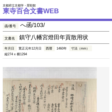
京都府立京都学・歴彩館
東寺百合文書WEB
へ函/103/
函/番号
鎮守八幡宮燈田年貢散用状
文書名
年月日
寛正元年12月日
西暦
1460年
寸法（mm）
縦274 x 横1294