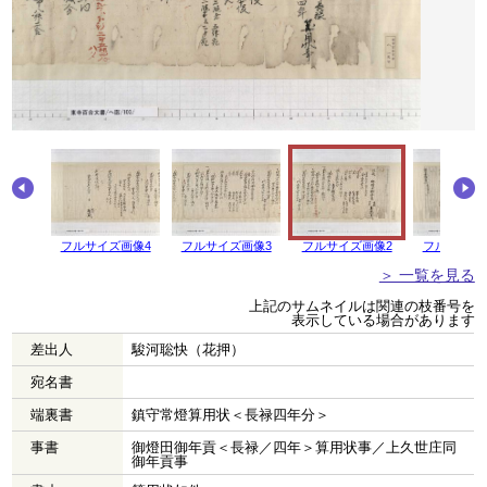
フルサイズ画像4
フルサイズ画像3
フルサイズ画像2
フルサイズ
＞ 一覧を見る
上記のサムネイルは関連の枝番号を
表示している場合があります
差出人
駿河聡快（花押）
宛名書
端裏書
鎮守常燈算用状＜長禄四年分＞
事書
御燈田御年貢＜長禄／四年＞算用状事／上久世庄同
御年貢事