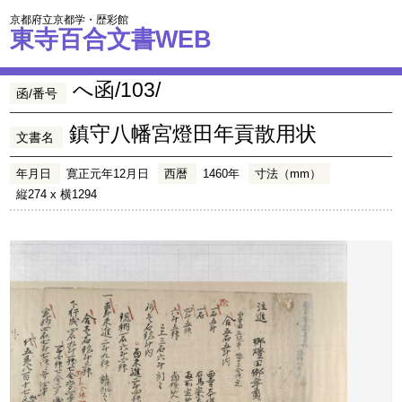
京都府立京都学・歴彩館
東寺百合文書WEB
へ函/103/
函/番号
鎮守八幡宮燈田年貢散用状
文書名
年月日
寛正元年12月日
西暦
1460年
寸法（mm）
縦274 x 横1294