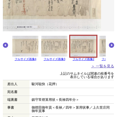
フルサイズ画像4
フルサイズ画像3
フルサイズ画像2
フルサイズ
＞ 一覧を見る
上記のサムネイルは関連の枝番号を
表示している場合があります
差出人
駿河聡快（花押）
宛名書
端裏書
鎮守常燈算用状＜長禄四年分＞
事書
御燈田御年貢＜長禄／四年＞算用状事／上久世庄同
御年貢事