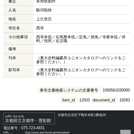
書止
算用状如件
人名
駿河聡快
地名
上久世庄
寺社名
西寺
その他事項
西寺本役／右馬寮本役／定免／損免／寺家本役／井
料／預所／右京職
備考
刊本
（東大史料編纂所ユニオンカタログへのリンクをご
参照ください。）
影写本
（東大史料編纂所ユニオンカタログへのリンクをご
参照ください。）
東寺文書検索システムの文書番号
1000561030000
item_id
12503
document_id
19293
京都市左京区下鴨半木町1番地29
お問い合わせ先
京都府立京都学・歴彩館
075-723-4831
電話番号：
URL ：
http://www.pref.kyoto.jp/rekisaikan/