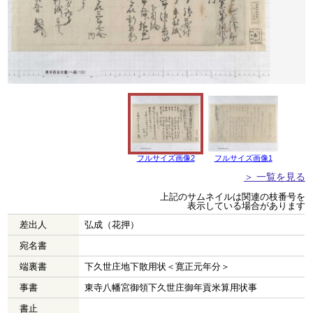
フルサイズ画像2
フルサイズ画像1
＞ 一覧を見る
上記のサムネイルは関連の枝番号を
表示している場合があります
差出人
弘成（花押）
宛名書
端裏書
下久世庄地下散用状＜寛正元年分＞
事書
東寺八幡宮御領下久世庄御年貢米算用状事
書止