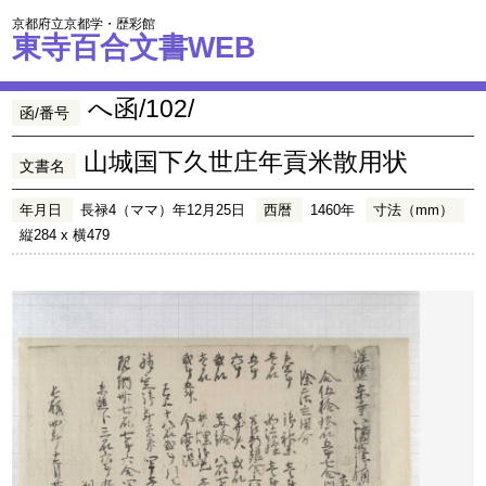
京都府立京都学・歴彩館
東寺百合文書WEB
へ函/102/
函/番号
山城国下久世庄年貢米散用状
文書名
年月日
長禄4（ママ）年12月25日
西暦
1460年
寸法（mm）
縦284 x 横479