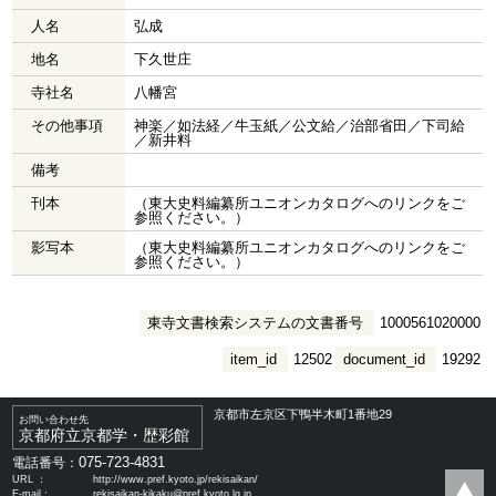
人名
弘成
地名
下久世庄
寺社名
八幡宮
その他事項
神楽／如法経／牛玉紙／公文給／治部省田／下司給
／新井料
備考
刊本
（東大史料編纂所ユニオンカタログへのリンクをご
参照ください。）
影写本
（東大史料編纂所ユニオンカタログへのリンクをご
参照ください。）
東寺文書検索システムの文書番号
1000561020000
item_id
12502
document_id
19292
京都市左京区下鴨半木町1番地29
お問い合わせ先
京都府立京都学・歴彩館
075-723-4831
電話番号：
URL ：
http://www.pref.kyoto.jp/rekisaikan/
E-mail：
rekisaikan-kikaku@pref.kyoto.lg.jp