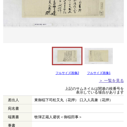
フルサイズ画像2
フルサイズ画像1
＞ 一覧を見る
上記のサムネイルは関連の枝番号を
表示している場合があります
差出人
東御稲下司松又丸（花押） 口入人高兼（花押）
宛名書
端裏書
牧弾正蔵人避状＜御稲田事＞
事書