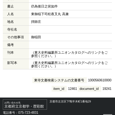
書止
仍為後日之状如件
人名
東御稲下司松夜叉丸 高兼
地名
拝師庄
寺社名
その他事項
御稲田
備考
刊本
（東大史料編纂所ユニオンカタログへのリンクをご
参照ください。）
影写本
（東大史料編纂所ユニオンカタログへのリンクをご
参照ください。）
東寺文書検索システムの文書番号
1000560610000
item_id
12461
document_id
19241
京都市左京区下鴨半木町1番地29
お問い合わせ先
京都府立京都学・歴彩館
075-723-4831
電話番号：