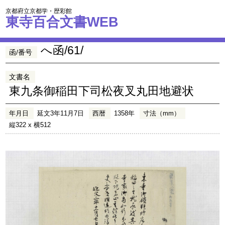
京都府立京都学・歴彩館
東寺百合文書WEB
へ函/61/
函/番号
文書名
東九条御稲田下司松夜叉丸田地避状
年月日
延文3年11月7日
西暦
1358年
寸法（mm）
縦322 x 横512