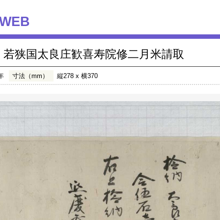
WEB
若狭国太良庄歓喜寿院修二月米請取
年
寸法（mm）
縦278 x 横370