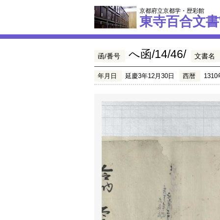
京都府立京都学・歴彩館
東寺百合文書
へ函/14/46/
函/番号
文書名
年月日
延慶3年12月30日
西暦
1310