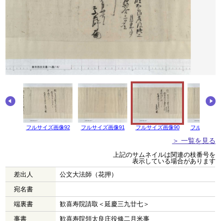
画像93
フルサイズ画像92
フルサイズ画像91
フルサイズ画像90
フルサイズ画
＞ 一覧を見る
上記のサムネイルは関連の枝番号を
表示している場合があります
差出人
公文大法師（花押）
宛名書
端裏書
歓喜寿院請取＜延慶三九廿七＞
事書
歓喜寿院領太良庄役修二月米事