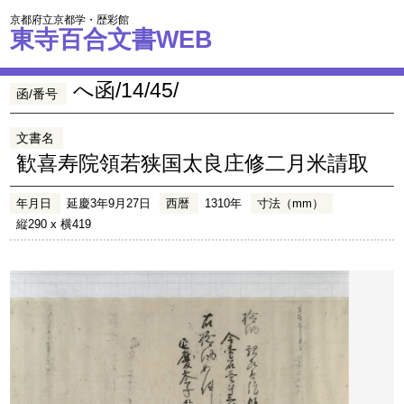
京都府立京都学・歴彩館
東寺百合文書WEB
へ函/14/45/
函/番号
文書名
歓喜寿院領若狭国太良庄修二月米請取
年月日
延慶3年9月27日
西暦
1310年
寸法（mm）
縦290 x 横419