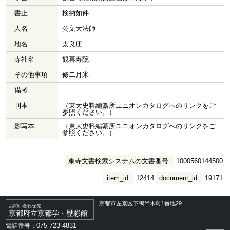
書止
検納如件
人名
公文大法師
地名
太良庄
寺社名
観喜寿院
その他事項
修二月米
備考
刊本
（東大史料編纂所ユニオンカタログへのリンクをご
参照ください。）
影写本
（東大史料編纂所ユニオンカタログへのリンクをご
参照ください。）
東寺文書検索システムの文書番号
1000560144500
item_id
12414
document_id
19171
京都市左京区下鴨半木町1番地29
お問い合わせ先
京都府立京都学・歴彩館
075-723-4831
電話番号：