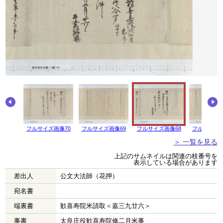
画像71
フルサイズ画像70
フルサイズ画像69
フルサイズ画像68
フルサイズ画
＞ 一覧を見る
上記のサムネイルは関連の枝番号を
表示している場合があります
差出人
公文大法師（花押）
宛名書
端裏書
歓喜寿院米請取＜嘉三九廿六＞
事書
太良庄役歓喜寿院修二月米事