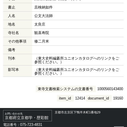
書止
且検納如件
人名
公文大法師
地名
太良庄
寺社名
観喜寿院
その他事項
修二月米
備考
刊本
（東大史料編纂所ユニオンカタログへのリンクをご
参照ください。）
影写本
（東大史料編纂所ユニオンカタログへのリンクをご
参照ください。）
東寺文書検索システムの文書番号
1000560143400
item_id
12414
document_id
19160
京都市左京区下鴨半木町1番地29
お問い合わせ先
京都府立京都学・歴彩館
075-723-4831
電話番号：