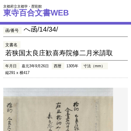
京都府立京都学・歴彩館
東寺百合文書WEB
へ函/14/34/
函/番号
文書名
若狭国太良庄歓喜寿院修二月米請取
年月日
嘉元3年9月26日
西暦
1305年
寸法（mm）
縦291 x 横417