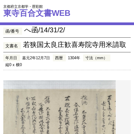
京都府立京都学・歴彩館
東寺百合文書WEB
へ函/14/31/2/
函/番号
若狭国太良庄歓喜寿院寺用米請取
文書名
年月日
嘉元2年12月7日
西暦
1304年
寸法（mm）
縦0 x 横0