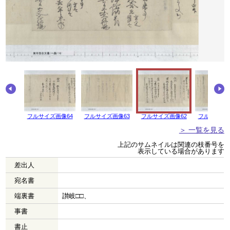
画像65
フルサイズ画像64
フルサイズ画像63
フルサイズ画像62
フルサイズ画
＞ 一覧を見る
上記のサムネイルは関連の枝番号を
表示している場合があります
差出人
宛名書
端裏書
讃岐□□、
事書
書止