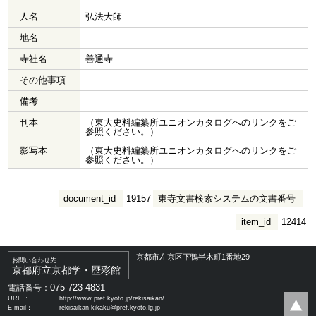
人名
弘法大師
地名
寺社名
善通寺
その他事項
備考
刊本
（東大史料編纂所ユニオンカタログへのリンクをご
参照ください。）
影写本
（東大史料編纂所ユニオンカタログへのリンクをご
参照ください。）
document_id
19157
東寺文書検索システムの文書番号
item_id
12414
京都市左京区下鴨半木町1番地29
お問い合わせ先
京都府立京都学・歴彩館
075-723-4831
電話番号：
URL ：
http://www.pref.kyoto.jp/rekisaikan/
E-mail：
rekisaikan-kikaku@pref.kyoto.lg.jp