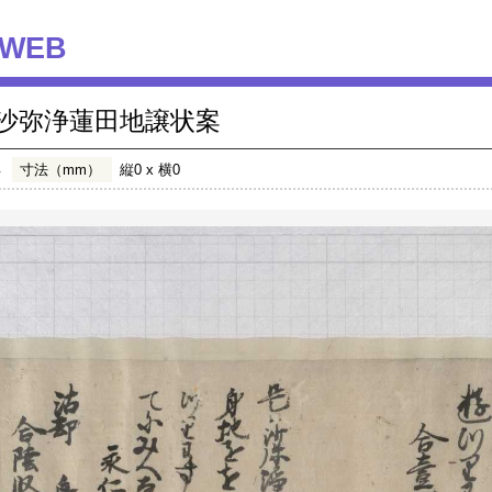
WEB
沙弥浄蓮田地譲状案
年
寸法（mm）
縦0 x 横0