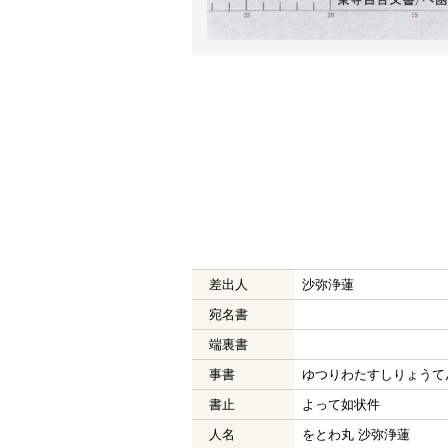
差出人
沙弥浄蓮
宛名書
端裏書
事書
ゆつりわたすしりょうて
書止
よって如状件
人名
をとわ丸 沙弥浄蓮