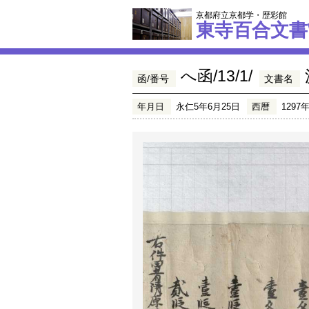
京都府立京都学・歴彩館
東寺百合文書
へ函/13/1/
函/番号
文書名
年月日
永仁5年6月25日
西暦
1297