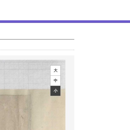
大
中
小