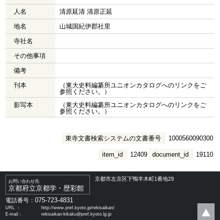
人名
清原延清 清原正延
地名
山城国紀伊郡社里
寺社名
その他事項
備考
刊本
（東大史料編纂所ユニオンカタログへのリンクをご
参照ください。）
影写本
（東大史料編纂所ユニオンカタログへのリンクをご
参照ください。）
東寺文書検索システムの文書番号
1000560090300
item_id
12409
document_id
19110
京都市左京区下鴨半木町1番地29
お問い合わせ先
京都府立京都学・歴彩館
075-723-4831
電話番号：
URL ：
http://www.pref.kyoto.jp/rekisaikan/
E-mail：
rekisaikan-kikaku@pref.kyoto.lg.jp