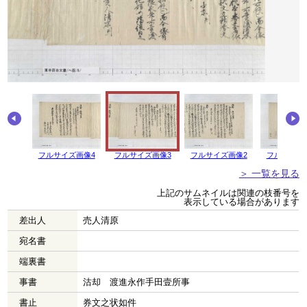
フルサイズ画像4
フルサイズ画像3
フルサイズ画像2
フルサイズ
＞ 一覧を見る
上記のサムネイルは関連の枝番号を
表示している場合があります
差出人
売人清原
宛名書
端裏書
事書
沽却 渡進永作手田壹所事
書止
券文之状如件