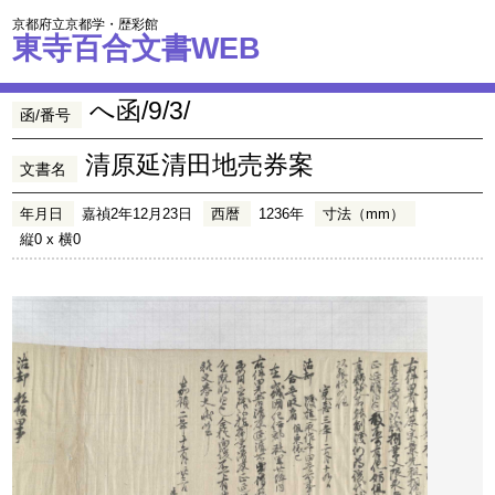
京都府立京都学・歴彩館
東寺百合文書WEB
へ函/9/3/
函/番号
清原延清田地売券案
文書名
年月日
嘉禎2年12月23日
西暦
1236年
寸法（mm）
縦0 x 横0