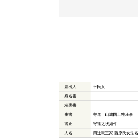
差出人
平氏女
宛名書
端裏書
事書
寄進 山城国上桂庄事
書止
寄進之状如件
人名
四辻親王家 藤原氏女法名