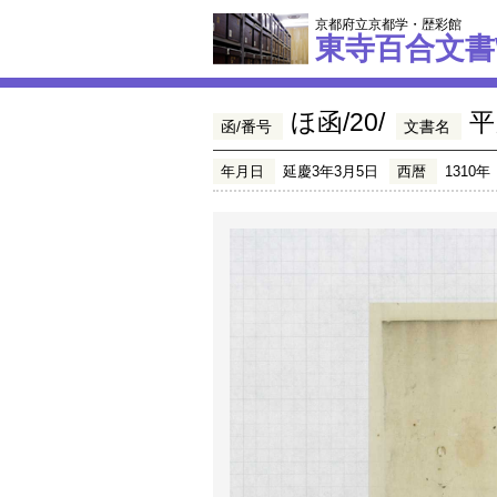
京都府立京都学・歴彩館
東寺百合文書
ほ函/20/
平
函/番号
文書名
年月日
延慶3年3月5日
西暦
1310年