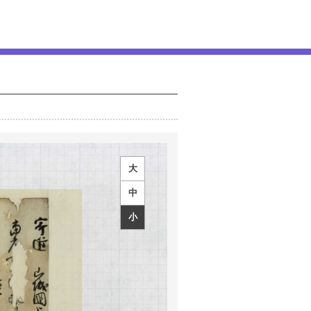
大
中
小