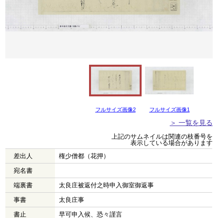
フルサイズ画像2
フルサイズ画像1
＞ 一覧を見る
上記のサムネイルは関連の枝番号を
表示している場合があります
差出人
権少僧都（花押）
宛名書
端裏書
太良庄被返付之時申入御室御返事
事書
太良庄事
書止
早可申入候、恐々謹言