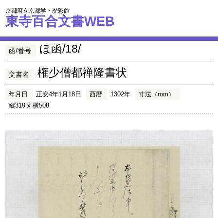
京都府立京都学・歴彩館
東寺百合文書WEB
ほ函/18/
函/番号
権少僧都禅隆書状
文書名
年月日
正安4年1月18日
西暦
1302年
寸法（mm）
縦319 x 横508