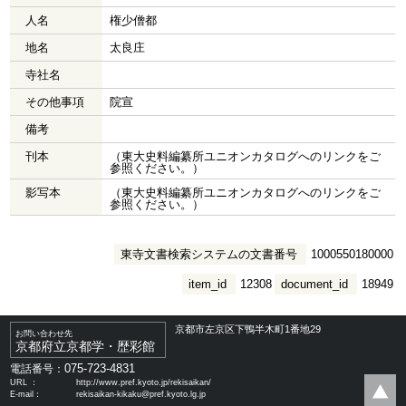
人名
権少僧都
地名
太良庄
寺社名
その他事項
院宣
備考
刊本
（東大史料編纂所ユニオンカタログへのリンクをご
参照ください。）
影写本
（東大史料編纂所ユニオンカタログへのリンクをご
参照ください。）
東寺文書検索システムの文書番号
1000550180000
item_id
12308
document_id
18949
京都市左京区下鴨半木町1番地29
お問い合わせ先
京都府立京都学・歴彩館
075-723-4831
電話番号：
URL ：
http://www.pref.kyoto.jp/rekisaikan/
E-mail：
rekisaikan-kikaku@pref.kyoto.lg.jp