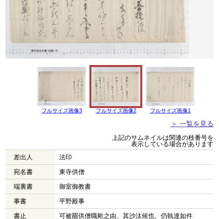
フルサイズ画像3
フルサイズ画像2
フルサイズ画像1
＞ 一覧を見る
上記のサムネイルは関連の枝番号を
表示している場合があります
差出人
法印
宛名書
東寺供僧
端裏書
御室御教書
事書
平野殿事
書止
可被罷供僧職歟之由、其沙汰候也、仍執達如件