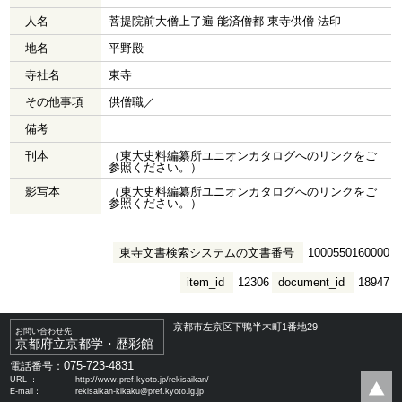
人名
菩提院前大僧上了遍 能済僧都 東寺供僧 法印
地名
平野殿
寺社名
東寺
その他事項
供僧職／
備考
刊本
（東大史料編纂所ユニオンカタログへのリンクをご
参照ください。）
影写本
（東大史料編纂所ユニオンカタログへのリンクをご
参照ください。）
東寺文書検索システムの文書番号
1000550160000
item_id
12306
document_id
18947
京都市左京区下鴨半木町1番地29
お問い合わせ先
京都府立京都学・歴彩館
075-723-4831
電話番号：
URL ：
http://www.pref.kyoto.jp/rekisaikan/
E-mail：
rekisaikan-kikaku@pref.kyoto.lg.jp