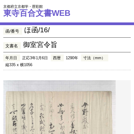
京都府立京都学・歴彩館
東寺百合文書WEB
ほ函/16/
函/番号
御室宮令旨
文書名
年月日
正応3年1月6日
西暦
1290年
寸法（mm）
縦335 x 横1056