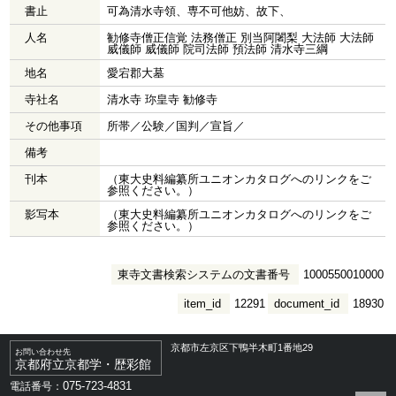
書止
可為清水寺領、専不可他妨、故下、
人名
勧修寺僧正信覚 法務僧正 別当阿闍梨 大法師 大法師
威儀師 威儀師 院司法師 預法師 清水寺三綱
地名
愛宕郡大墓
寺社名
清水寺 珎皇寺 勧修寺
その他事項
所帯／公験／国判／宣旨／
備考
刊本
（東大史料編纂所ユニオンカタログへのリンクをご
参照ください。）
影写本
（東大史料編纂所ユニオンカタログへのリンクをご
参照ください。）
東寺文書検索システムの文書番号
1000550010000
item_id
12291
document_id
18930
京都市左京区下鴨半木町1番地29
お問い合わせ先
京都府立京都学・歴彩館
075-723-4831
電話番号：