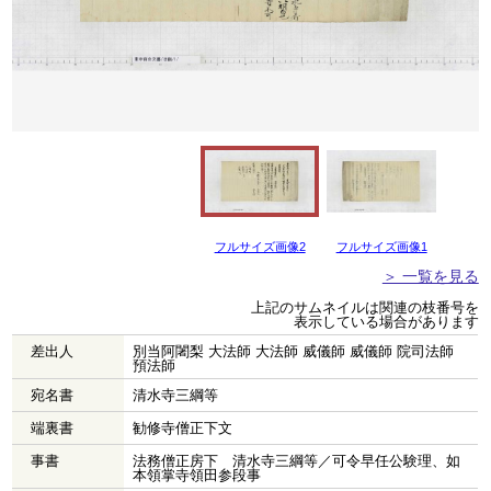
フルサイズ画像2
フルサイズ画像1
＞ 一覧を見る
上記のサムネイルは関連の枝番号を
表示している場合があります
差出人
別当阿闍梨 大法師 大法師 威儀師 威儀師 院司法師
預法師
宛名書
清水寺三綱等
端裏書
勧修寺僧正下文
事書
法務僧正房下 清水寺三綱等／可令早任公験理、如
本領掌寺領田参段事