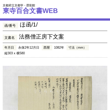
京都府立京都学・歴彩館
東寺百合文書WEB
ほ函/1/
函/番号
法務僧正房下文案
文書名
年月日
永保2年12月日
西暦
1082年
寸法（mm）
縦303 x 横580