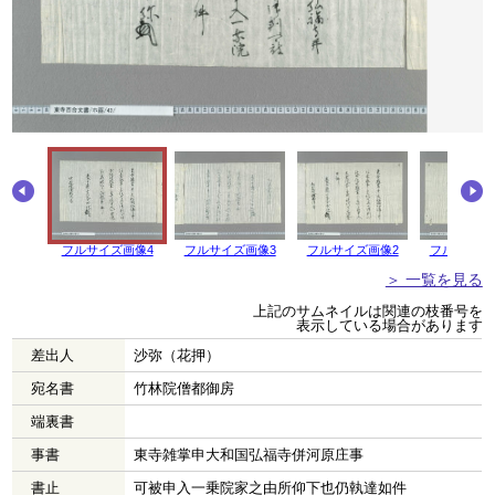
フルサイズ画像4
フルサイズ画像3
フルサイズ画像2
フルサイズ
＞ 一覧を見る
上記のサムネイルは関連の枝番号を
表示している場合があります
差出人
沙弥（花押）
宛名書
竹林院僧都御房
端裏書
事書
東寺雑掌申大和国弘福寺併河原庄事
書止
可被申入一乗院家之由所仰下也仍執達如件