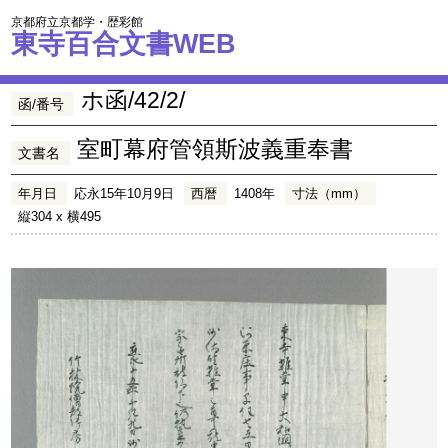
京都府立京都学・歴彩館
東寺百合文書WEB
ホ函/42/2/
函/番号
室町幕府管領斯波義重奉書
文書名
年月日
応永15年10月9日
西暦
1408年
寸法（mm）
縦304 x 横495