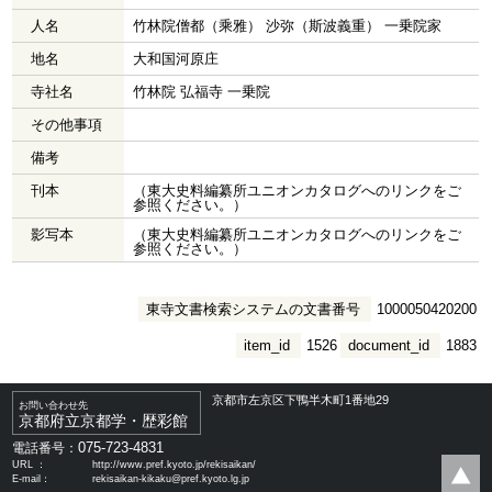
人名
竹林院僧都（乘雅） 沙弥（斯波義重） 一乗院家
地名
大和国河原庄
寺社名
竹林院 弘福寺 一乗院
その他事項
備考
刊本
（東大史料編纂所ユニオンカタログへのリンクをご
参照ください。）
影写本
（東大史料編纂所ユニオンカタログへのリンクをご
参照ください。）
東寺文書検索システムの文書番号
1000050420200
item_id
1526
document_id
1883
京都市左京区下鴨半木町1番地29
お問い合わせ先
京都府立京都学・歴彩館
075-723-4831
電話番号：
URL ：
http://www.pref.kyoto.jp/rekisaikan/
E-mail：
rekisaikan-kikaku@pref.kyoto.lg.jp