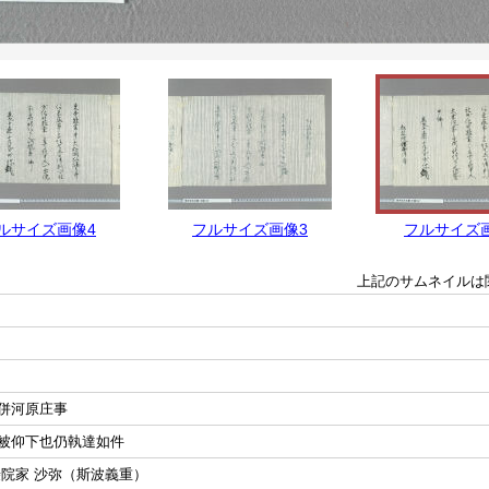
ルサイズ画像4
フルサイズ画像3
フルサイズ
上記のサムネイルは
併河原庄事
被仰下也仍執達如件
乗院家 沙弥（斯波義重）