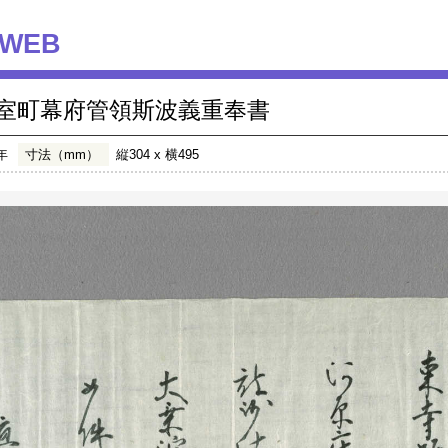
WEB
室町幕府管領斯波義重奉書
年
寸法（mm）
縦304 x 横495