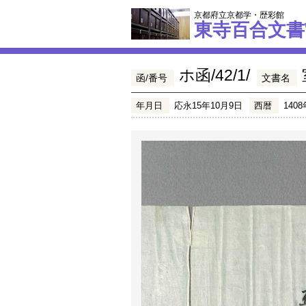
京都府立京都学・歴彩館
東寺百合文書
ホ函/42/1/
函/番号
文書名
年月日
応永15年10月9日
西暦
1408