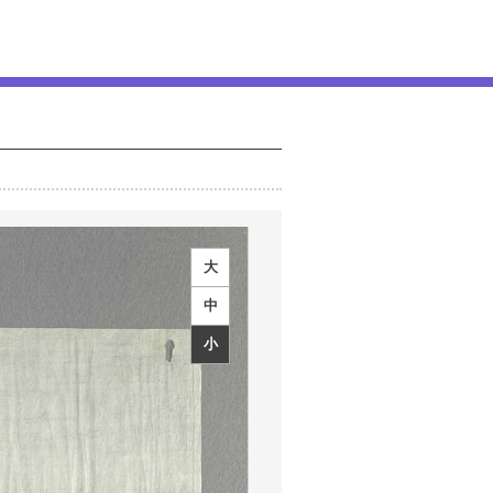
大
中
小