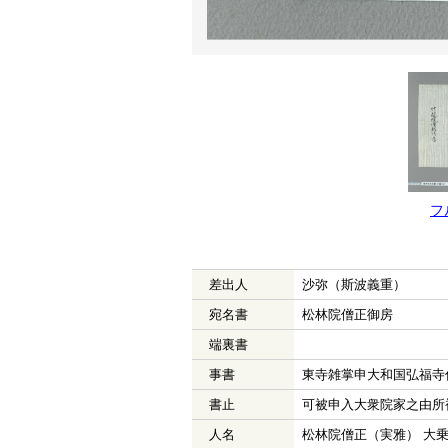
フ
差出人
沙弥（斯波義重）
宛名書
松林院僧正御房
端裏書
事書
東寺雑掌申大和国弘福寺
書止
可被申入大衆院家之由所
人名
松林院僧正（実雅） 大