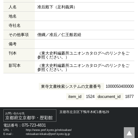
人名
准后殿下（足利義満）
地名
寺社名
その他事項
僧綱／准后／仁王般若経
備考
刊本
（東大史料編纂所ユニオンカタログへのリンクをご
参照ください。）
影写本
（東大史料編纂所ユニオンカタログへのリンクをご
参照ください。）
東寺文書検索システムの文書番号
1000050400000
item_id
1524
document_id
1877
京都市左京区下鴨半木町1番地29
お問い合わせ先
京都府立京都学・歴彩館
075-723-4831
電話番号：
URL ：
http://www.pref.kyoto.jp/rekisaikan/
E-mail：
rekisaikan-kikaku@pref.kyoto.lg.jp