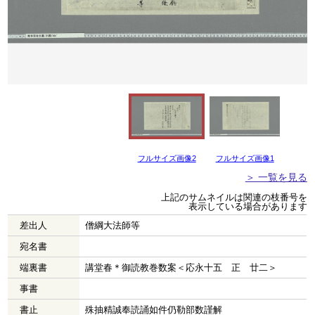
フルサイズ画像2
フルサイズ画像1
＞ 一覧を見る
上記のサムネイルは関連の枝番号を
表示している場合があります
差出人
僧綱大法師等
宛名書
端裏書
講堂春＊御読教巻数案＜応永十五 正 廿二＞
事書
書止
殊抽精誠奉読誦如件仍勒部数謹解