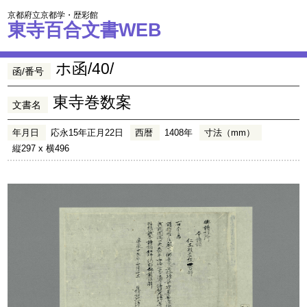
京都府立京都学・歴彩館
東寺百合文書WEB
ホ函/40/
函/番号
東寺巻数案
文書名
年月日
応永15年正月22日
西暦
1408年
寸法（mm）
縦297 x 横496