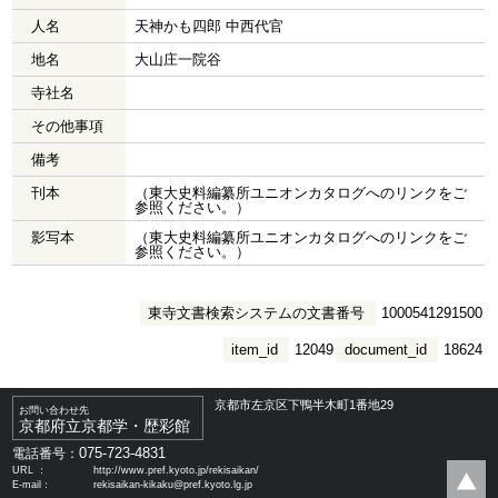
人名
天神かも四郎 中西代官
地名
大山庄一院谷
寺社名
その他事項
備考
刊本
（東大史料編纂所ユニオンカタログへのリンクをご
参照ください。）
影写本
（東大史料編纂所ユニオンカタログへのリンクをご
参照ください。）
東寺文書検索システムの文書番号
1000541291500
item_id
12049
document_id
18624
京都市左京区下鴨半木町1番地29
お問い合わせ先
京都府立京都学・歴彩館
075-723-4831
電話番号：
URL ：
http://www.pref.kyoto.jp/rekisaikan/
E-mail：
rekisaikan-kikaku@pref.kyoto.lg.jp