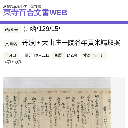
京都府立京都学・歴彩館
東寺百合文書WEB
に函/129/15/
函/番号
丹波国大山庄一院谷年貢米請取案
文書名
年月日
正長元年9月11日
西暦
1428年
寸法（mm）
縦0 x 横0