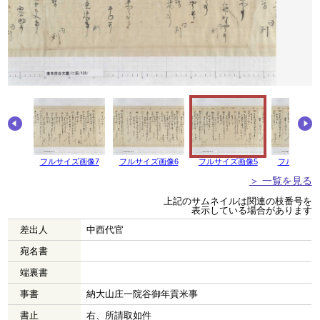
画像8
フルサイズ画像7
フルサイズ画像6
フルサイズ画像5
フルサイズ
＞ 一覧を見る
上記のサムネイルは関連の枝番号を
表示している場合があります
差出人
中西代官
宛名書
端裏書
事書
納大山庄一院谷御年貢米事
書止
右、所請取如件