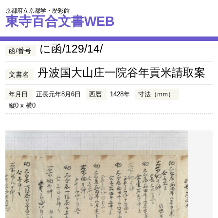
京都府立京都学・歴彩館
東寺百合文書WEB
に函/129/14/
函/番号
丹波国大山庄一院谷年貢米請取案
文書名
年月日
正長元年8月6日
西暦
1428年
寸法（mm）
縦0 x 横0