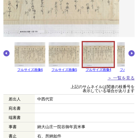
画像7
フルサイズ画像6
フルサイズ画像5
フルサイズ画像4
フルサイズ
＞ 一覧を見る
上記のサムネイルは関連の枝番号を
表示している場合があります
差出人
中西代官
宛名書
端裏書
事書
納大山庄一院谷御年貢米事
書止
右、所納如件