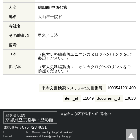
人名
鴨四郎 中西代官
地名
大山庄一院谷
寺社名
その他事項
早米／京済
備考
刊本
（東大史料編纂所ユニオンカタログへのリンクをご
参照ください。）
影写本
（東大史料編纂所ユニオンカタログへのリンクをご
参照ください。）
東寺文書検索システムの文書番号
1000541291400
item_id
12049
document_id
18623
京都市左京区下鴨半木町1番地29
お問い合わせ先
京都府立京都学・歴彩館
075-723-4831
電話番号：
URL ：
http://www.pref.kyoto.jp/rekisaikan/
E-mail：
rekisaikan-kikaku@pref.kyoto.lg.jp