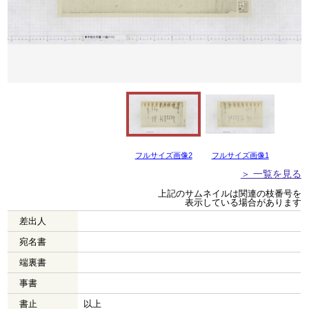
フルサイズ画像2
フルサイズ画像1
＞ 一覧を見る
上記のサムネイルは関連の枝番号を
表示している場合があります
差出人
宛名書
端裏書
事書
書止
以上