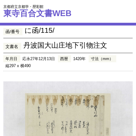
京都府立京都学・歴彩館
東寺百合文書WEB
に函/115/
函/番号
丹波国大山庄地下引物注文
文書名
年月日
応永27年12月13日
西暦
1420年
寸法（mm）
縦297 x 横490