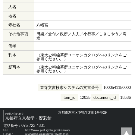
人名
地名
寺社名
八幡宮
その他事項
田楽／倉付／政所／人夫／小行事／しきしやう／寄
進
備考
刊本
（東大史料編纂所ユニオンカタログへのリンクをご
参照ください。）
影写本
（東大史料編纂所ユニオンカタログへのリンクをご
参照ください。）
東寺文書検索システムの文書番号
1000541150000
item_id
12035
document_id
18586
京都市左京区下鴨半木町1番地29
お問い合わせ先
京都府立京都学・歴彩館
075-723-4831
電話番号：
URL ：
http://www.pref.kyoto.jp/rekisaikan/
E-mail：
rekisaikan-kikaku@pref.kyoto.lg.jp