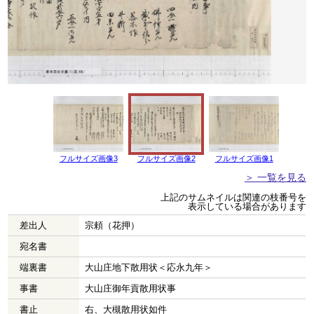
フルサイズ画像3
フルサイズ画像2
フルサイズ画像1
＞ 一覧を見る
上記のサムネイルは関連の枝番号を
表示している場合があります
差出人
宗頼（花押）
宛名書
端裏書
大山庄地下散用状＜応永九年＞
事書
大山庄御年貢散用状事
書止
右、大槻散用状如件