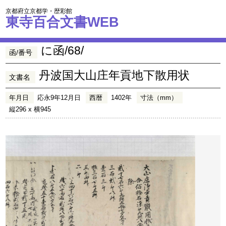
京都府立京都学・歴彩館
東寺百合文書WEB
に函/68/
函/番号
丹波国大山庄年貢地下散用状
文書名
年月日
応永9年12月日
西暦
1402年
寸法（mm）
縦296 x 横945