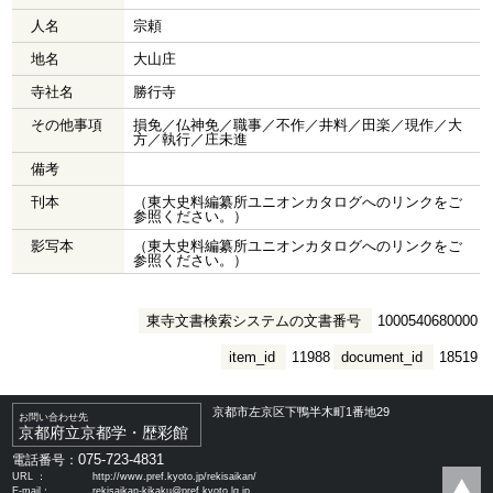
人名
宗頼
地名
大山庄
寺社名
勝行寺
その他事項
損免／仏神免／職事／不作／井料／田楽／現作／大
方／執行／庄未進
備考
刊本
（東大史料編纂所ユニオンカタログへのリンクをご
参照ください。）
影写本
（東大史料編纂所ユニオンカタログへのリンクをご
参照ください。）
東寺文書検索システムの文書番号
1000540680000
item_id
11988
document_id
18519
京都市左京区下鴨半木町1番地29
お問い合わせ先
京都府立京都学・歴彩館
075-723-4831
電話番号：
URL ：
http://www.pref.kyoto.jp/rekisaikan/
E-mail：
rekisaikan-kikaku@pref.kyoto.lg.jp