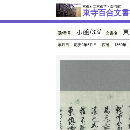
京都府立京都学・歴彩館
東寺百合文書
ホ函/33/
東
函/番号
文書名
年月日
応安2年5月日
西暦
1369年