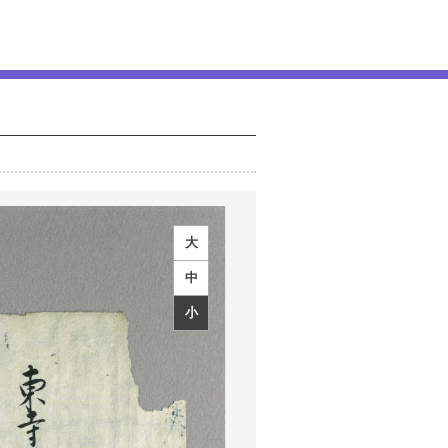
大
中
小