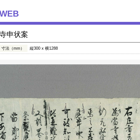
WEB
寺申状案
寸法（mm）
縦300 x 横1288