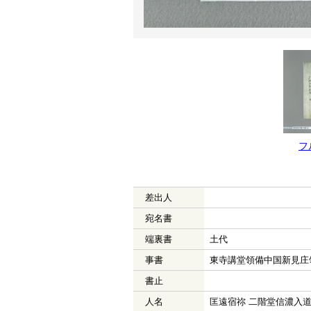
フ
差出人
宛名書
端裏書
土代
事書
東寺講堂領備中国新見庄
書止
人名
匡遠宿祢 二階堂信濃入道