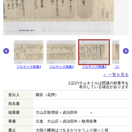
画像5
フルサイズ画像4
フルサイズ画像3
フルサイズ画像2
フルサイズ
＞ 一覧を見る
上記のサムネイルは関連の枝番号を
表示している場合があります
差出人
圓良（花押）
宛名書
端裏書
大山庄散用状＜貞治四年 ＞
事書
注進 大山庄＜貞治四年＞散用状事
書止
大師八幡御はつをまかりかうふり候へく候