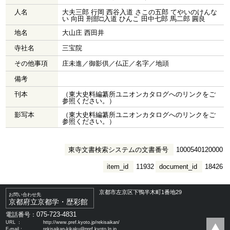
人名
大夫三郎 行岡 西谷入道 さこの五郎 てやいのけんな
い 向田 刑部□入道 ひんこ 田中七郎 馬二郎 圓良
地名
大山庄 西田井
寺社名
三宝院
その他事項
庄未進／御影供／仏正／名字／地頭
備考
刊本
（東大史料編纂所ユニオンカタログへのリンクをご
参照ください。）
影写本
（東大史料編纂所ユニオンカタログへのリンクをご
参照ください。）
東寺文書検索システムの文書番号
1000540120000
item_id
11932
document_id
18426
京都市左京区下鴨半木町1番地29
お問い合わせ先
京都府立京都学・歴彩館
075-723-4831
電話番号：
URL ：
http://www.pref.kyoto.jp/rekisaikan/
E-mail：
rekisaikan-kikaku@pref.kyoto.lg.jp