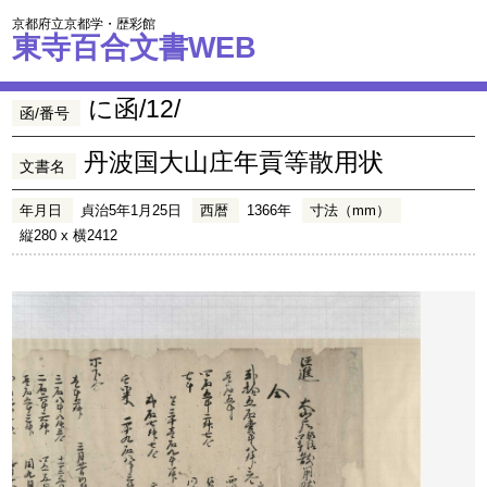
京都府立京都学・歴彩館
東寺百合文書WEB
に函/12/
函/番号
丹波国大山庄年貢等散用状
文書名
年月日
貞治5年1月25日
西暦
1366年
寸法（mm）
縦280 x 横2412