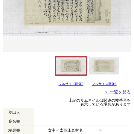
フルサイズ画像2
フルサイズ画像1
＞ 一覧を見る
上記のサムネイルは関連の枝番号を
表示している場合があります
差出人
宛名書
端裏書
女申＜太良庄真村名 ＞