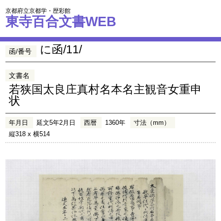
京都府立京都学・歴彩館
東寺百合文書WEB
に函/11/
函/番号
文書名
若狭国太良庄真村名本名主観音女重申
状
年月日
延文5年2月日
西暦
1360年
寸法（mm）
縦318 x 横514