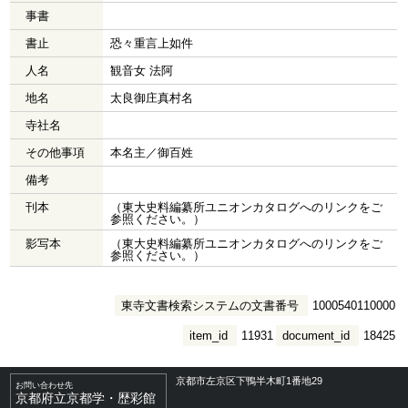
事書
書止
恐々重言上如件
人名
観音女 法阿
地名
太良御庄真村名
寺社名
その他事項
本名主／御百姓
備考
刊本
（東大史料編纂所ユニオンカタログへのリンクをご
参照ください。）
影写本
（東大史料編纂所ユニオンカタログへのリンクをご
参照ください。）
東寺文書検索システムの文書番号
1000540110000
item_id
11931
document_id
18425
京都市左京区下鴨半木町1番地29
お問い合わせ先
京都府立京都学・歴彩館