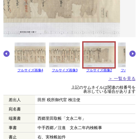
画像5
フルサイズ画像4
フルサイズ画像3
フルサイズ画像2
フルサイズ
＞ 一覧を見る
上記のサムネイルは関連の枝番号を
表示している場合があります
差出人
田所 税所御代官 検注使
宛名書
端裏書
西郷里田取帳「文永二年」
事書
中手西郷／注進 文永二年内検帳事
書止
右、実検帳如件