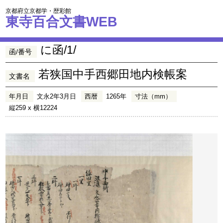
京都府立京都学・歴彩館
東寺百合文書WEB
に函/1/
函/番号
若狭国中手西郷田地内検帳案
文書名
年月日
文永2年3月日
西暦
1265年
寸法（mm）
縦259 x 横12224