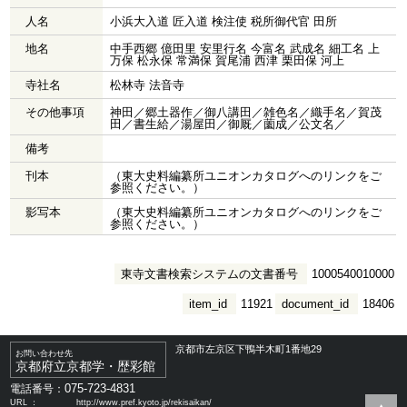
人名
小浜大入道 匠入道 検注使 税所御代官 田所
地名
中手西郷 億田里 安里行名 今富名 武成名 細工名 上
万保 松永保 常満保 賀尾浦 西津 栗田保 河上
寺社名
松林寺 法音寺
その他事項
神田／郷土器作／御八講田／雑色名／織手名／賀茂
田／書生給／湯屋田／御厩／薗成／公文名／
備考
刊本
（東大史料編纂所ユニオンカタログへのリンクをご
参照ください。）
影写本
（東大史料編纂所ユニオンカタログへのリンクをご
参照ください。）
東寺文書検索システムの文書番号
1000540010000
item_id
11921
document_id
18406
京都市左京区下鴨半木町1番地29
お問い合わせ先
京都府立京都学・歴彩館
075-723-4831
電話番号：
URL ：
http://www.pref.kyoto.jp/rekisaikan/