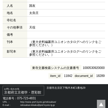
人名
国友
地名
太良庄
寺社名
その他事項
天役
備考
刊本
（東大史料編纂所ユニオンカタログへのリンクをご
参照ください。）
影写本
（東大史料編纂所ユニオンカタログへのリンクをご
参照ください。）
東寺文書検索システムの文書番号
1000530920000
item_id
11842
document_id
18289
京都市左京区下鴨半木町1番地29
お問い合わせ先
京都府立京都学・歴彩館
075-723-4831
電話番号：
URL ：
http://www.pref.kyoto.jp/rekisaikan/
E-mail：
rekisaikan-kikaku@pref.kyoto.lg.jp