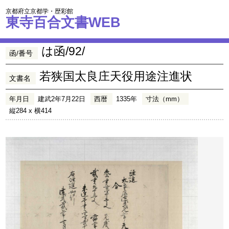
京都府立京都学・歴彩館
東寺百合文書WEB
は函/92/
函/番号
若狭国太良庄天役用途注進状
文書名
年月日
建武2年7月22日
西暦
1335年
寸法（mm）
縦284 x 横414