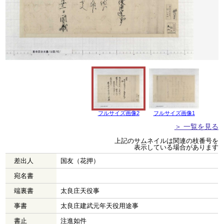
フルサイズ画像2
フルサイズ画像1
＞ 一覧を見る
上記のサムネイルは関連の枝番号を
表示している場合があります
差出人
国友（花押）
宛名書
端裏書
太良庄天役事
事書
太良庄建武元年天役用途事
書止
注進如件