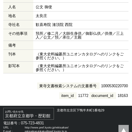
人名
公文 御使
地名
太良庄
寺社名
歓喜寿院 潅頂院 西院
その他事項
預所／修二月／大師生身供／御影仏供／供僧／三上
人／公文／預／承仕／主殿
備考
刊本
（東大史料編纂所ユニオンカタログへのリンクをご
参照ください。）
影写本
（東大史料編纂所ユニオンカタログへのリンクをご
参照ください。）
東寺文書検索システムの文書番号
1000530220700
item_id
11772
document_id
18163
京都市左京区下鴨半木町1番地29
お問い合わせ先
京都府立京都学・歴彩館
075-723-4831
電話番号：
URL ：
http://www.pref.kyoto.jp/rekisaikan/
E-mail：
rekisaikan-kikaku@pref.kyoto.lg.jp