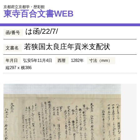
京都府立京都学・歴彩館
東寺百合文書WEB
は函/22/7/
函/番号
若狭国太良庄年貢米支配状
文書名
年月日
弘安5年11月4日
西暦
1282年
寸法（mm）
縦297 x 横386