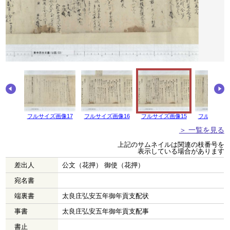
画像18
フルサイズ画像17
フルサイズ画像16
フルサイズ画像15
フルサイズ画
＞ 一覧を見る
上記のサムネイルは関連の枝番号を
表示している場合があります
差出人
公文（花押） 御使（花押）
宛名書
端裏書
太良庄弘安五年御年貢支配状
事書
太良庄弘安五年御年貢支配事
書止